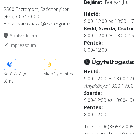
Bejárat:
Bottyán J. u. 1
2500 Esztergom, Széchenyi tér 1.
Hétfő:
(+36)33-542-000
8:00–12:00 és 13:00–17
E-mail: varoshaza@esztergom.hu
Kedd, Szerda, Csütör
Adatvédelem
8:00–12:00 és 13:00–16
Péntek:
Impresszum
8:00–12:00
Ügyfélfogadá
Hétfő:
Sötét/világos
Akadálymentes
9:00-12:00 és 13:00-17
téma
Anyakönyv:
13:00-17:00
Szerda:
9:00-12:00 és 13:00-16
Péntek:
8:00-12:00
Telefon: 06(33)542-005
Email:
varoshaza@eszt