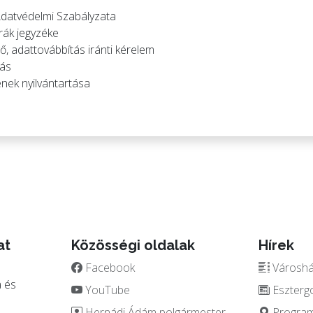
Adatvédelmi Szabályzata
erák jegyzéke
ő, adattovábbítás iránti kérelem
tás
nek nyilvántartása
at
Közösségi oldalak
Hírek
Facebook
Városház
 és
YouTube
Eszterg
Hernádi Ádám polgármester
Programo