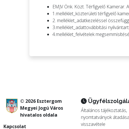
EMJV Önk. Közt. Térfigyelő Kamerar. 
1.melléklet_közterületi térfigyelő kam
2. melléklet_adatkezeléssel összefügg
3.melléklet_adattovábbítási nyilvántar
4.melléklet_felvételek megsemmisítésé
Ügyfélszolgál
© 2026 Esztergom
Megyei Jogú Város
Általános tájékoztatás,
hivatalos oldala
nyomtatványok átadása
visszavétele
Kapcsolat