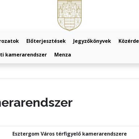
rozatok
Előterjesztések
Jegyzőkönyvek
Közérde
eti kamerarendszer
Menza
merarendszer
Esztergom Város térfigyelő kamerarendszere