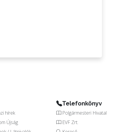
Telefonkönyv
i hírek
Polgármesteri Hivatal
om Újság
EVF Zrt.
k / Látnivalók
Kereső