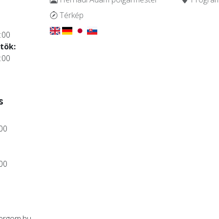
.
Térkép
:00
tök:
:00
s
:00
:00
ergom.hu