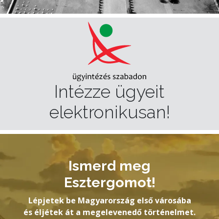
Intézze ügyeit
elektronikusan!
Ismerd meg
Esztergomot!
Lépjetek be Magyarország első városába
és éljétek át a megelevenedő történelmet.