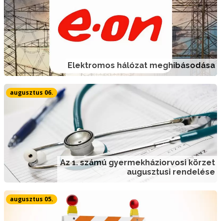
Elektromos hálózat meghibásodása
augusztus 06.
Az 1. számú gyermekháziorvosi körzet
augusztusi rendelése
augusztus 05.