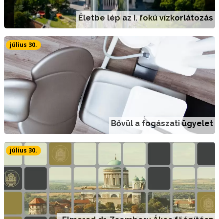
Életbe lép az I. fokú vízkorlátozás
július 30.
Bővül a fogászati ügyelet
július 30.