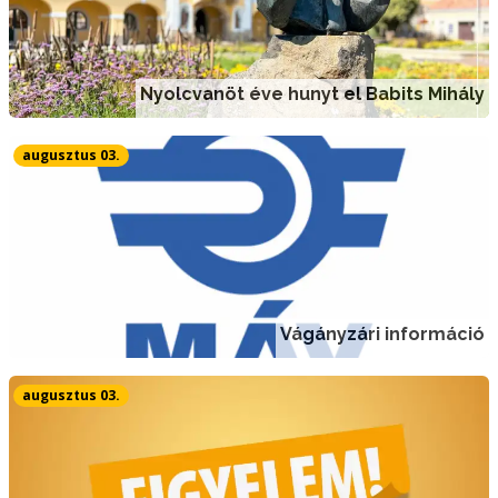
Nyolcvanöt éve hunyt el Babits Mihály
augusztus 03.
Vágányzári információ
augusztus 03.