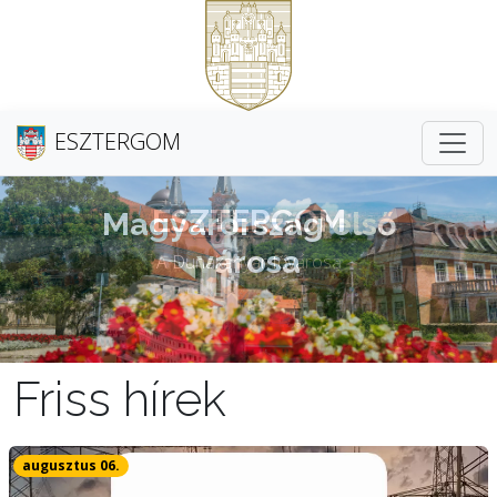
ESZTERGOM
Magyarország első
városa
Friss hírek
augusztus 06.