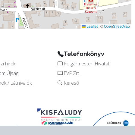
Leaflet
|
©
OpenStreetMap
Telefonkönyv
i hírek
Polgármesteri Hivatal
om Újság
EVF Zrt.
k / Látnivalók
Kereső