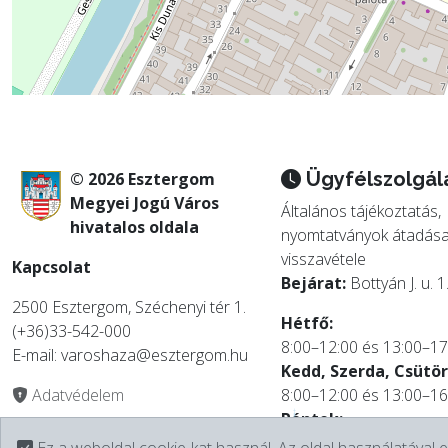
Ügyfélszolgál
© 2026 Esztergom
Megyei Jogú Város
Általános tájékoztatás,
hivatalos oldala
nyomtatványok átadása
visszavétele
Kapcsolat
Bejárat:
Bottyán J. u. 1
2500 Esztergom, Széchenyi tér 1.
Hétfő:
(+36)33-542-000
8:00–12:00 és 13:00–17
E-mail: varoshaza@esztergom.hu
Kedd, Szerda, Csütör
Adatvédelem
8:00–12:00 és 13:00–16
Péntek:
Impresszum
8:00–12:00
Ez a weboldal cookie-kat használ. Az oldal használatával e