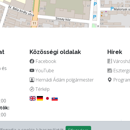
at
Közösségi oldalak
Hírek
Facebook
Városház
 és
YouTube
Eszterg
Hernádi Ádám polgármester
Programo
.
Térkép
:00
tök:
:00
lfogadja a cookie-k használatát.