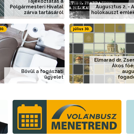
Tájékoztatás a
Polgármesteri Hivatal
Augusztus 2. - 
zárva tartásáról
holokauszt emlé
30.
július 30.
Elmarad dr. Zs
Ákos főé
Bővül a fogászati
augu
ügyelet
fogad