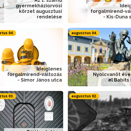
Az 1. számú
gyermekháziorvosi
Idei
körzet augusztusi
forgalmirend-vá
rendelése
- Kis-Duna 
tus 04.
augusztus 04.
Ideiglenes
forgalmirend-változás
Nyolcvanöt éve
- Simor János utca
el Babits
tus 03.
augusztus 02.