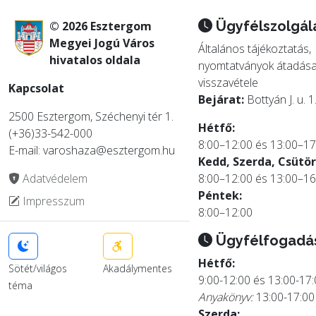
Ügyfélszolgál
© 2026 Esztergom
Megyei Jogú Város
Általános tájékoztatás,
hivatalos oldala
nyomtatványok átadása
visszavétele
Kapcsolat
Bejárat:
Bottyán J. u. 1
2500 Esztergom, Széchenyi tér 1.
Hétfő:
(+36)33-542-000
8:00–12:00 és 13:00–17
E-mail: varoshaza@esztergom.hu
Kedd, Szerda, Csütör
Adatvédelem
8:00–12:00 és 13:00–16
Péntek:
Impresszum
8:00–12:00
Ügyfélfogadá
Hétfő:
Sötét/világos
Akadálymentes
9:00-12:00 és 13:00-17
téma
Anyakönyv:
13:00-17:00
Szerda: