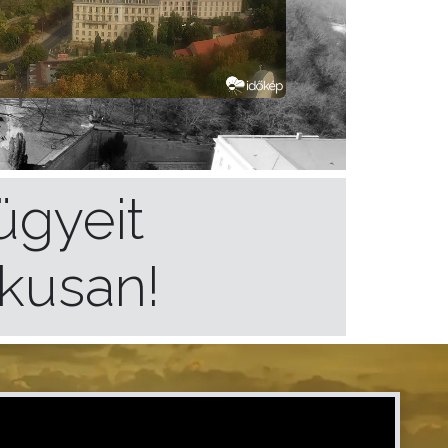
ügyeit
ikusan!