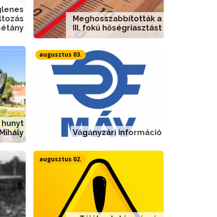
glenes
ltozás
Meghosszabbították a
sétány
III. fokú hőségriasztást
augusztus 03.
 hunyt
 Mihály
Vágányzári információ
augusztus 02.