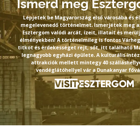
Ismerd meg Eszterg
Lépjetek be Magyarország első városába és él
megelevenedő történelmet. Ismerjétek meg az
Esztergom valódi arcát, ízeit, illatait és merül
élményekben! A történelmileg is fontos Várhe
titkot és érdekességet rejt, sőt, itt található 
legnagyobb egyházi épülete. A kulturális int
attrakciók mellett mintegy 40 szálláshellye
vendéglátóhellyel vár a Dunakanyar fővá