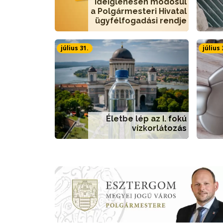
Ideiglenesen módosul
a Polgármesteri Hivatal
ügyfélfogadási rendje
július 31.
július 
Életbe lép az I. fokú
vízkorlátozás