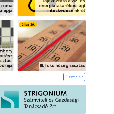
Tájékoztató a víz- és
A roma
energiatakarékossági
knapja
intézkedéseinkről
július 29.
embery
pítész
sztusi
óórája
III. fokú hőségriasztás
Összes hír