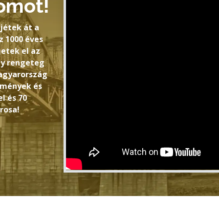
omot!
jétek át a
 1000 éves
jetek el az
gy rengeteg
Magyarország
ézmények és
l és 70
rosa!