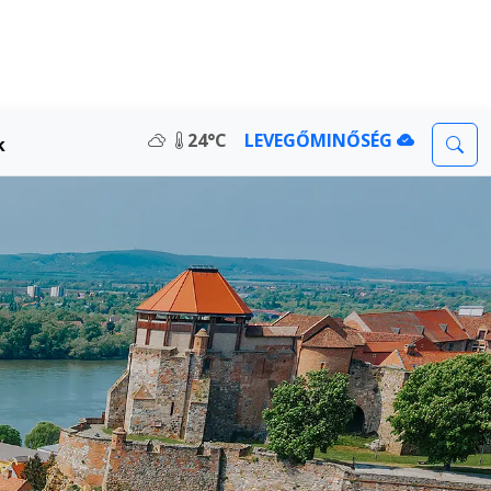
24°C
LEVEGŐMINŐSÉG
k
sa