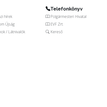
Telefonkönyv
i hírek
Polgármesteri Hivatal
om Újság
EVF Zrt.
k / Látnivalók
Kereső