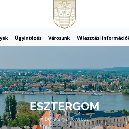
yek
Ügyintézés
Városunk
Választási információ
agyarország első váro