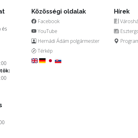
at
Közösségi oldalak
Hírek
Facebook
Városház
 és
YouTube
Eszterg
Hernádi Ádám polgármester
Programo
.
Térkép
:00
tök:
:00
s
:00