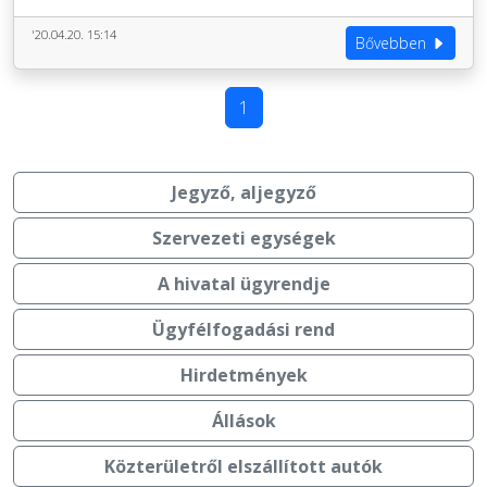
'20.04.20. 15:14
Bővebben
1
Jegyző, aljegyző
Szervezeti egységek
A hivatal ügyrendje
Ügyfélfogadási rend
Hirdetmények
Állások
Közterületről elszállított autók