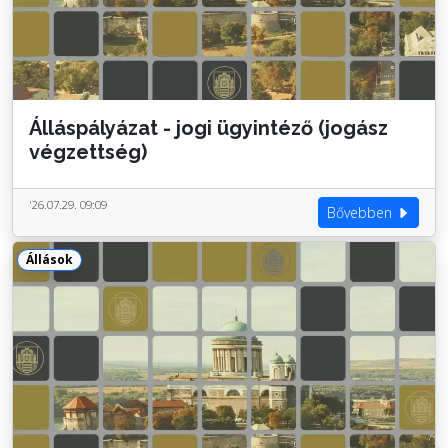
Álláspályázat - jogi ügyintéző (jogász
végzettség)
'26.07.29. 09:09
Bővebben
Állások