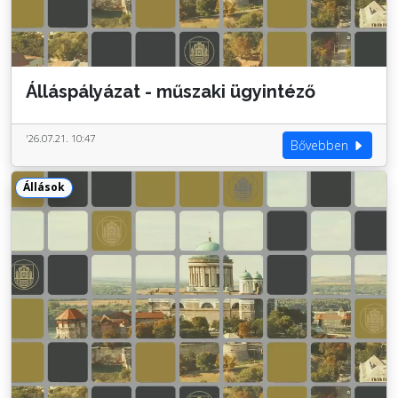
Álláspályázat - műszaki ügyintéző
'26.07.21. 10:47
Bővebben
Állások