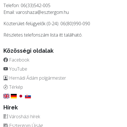
Telefon: 06(33)542-005
Email:
varoshaza@esztergom.hu
Közterület-felügyelők (0-24): 06(80)990-090
Részletes telefonszám lista
itt
található.
Közösségi oldalak
Facebook
YouTube
Hernádi Ádám polgármester
Térkép
Hírek
Városházi hírek
Esztergom Újság