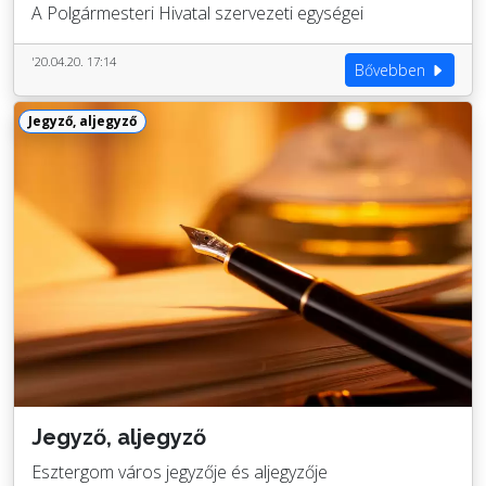
A Polgármesteri Hivatal szervezeti egységei
'20.04.20. 17:14
Bővebben
Jegyző, aljegyző
Jegyző, aljegyző
Esztergom város jegyzője és aljegyzője