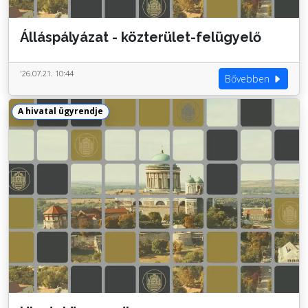
Álláspályázat - közterület-felügyelő
'26.07.21. 10:44
Bővebben
A hivatal ügyrendje