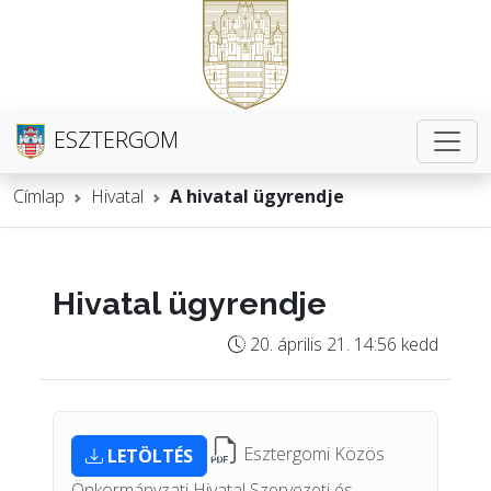
ESZTERGOM
Címlap
Hivatal
A hivatal ügyrendje
Hivatal ügyrendje
20. április 21. 14:56 kedd
Esztergomi Közös
LETÖLTÉS
Önkormányzati Hivatal Szervezeti és