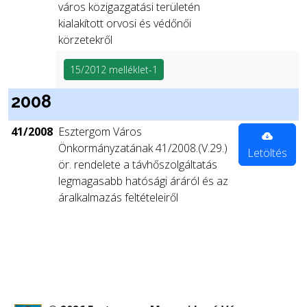
város közigazgatási területén
kialakított orvosi és védőnői
körzetekről
15/2012 melléklet-1
2008
41/2008
Esztergom Város
Önkormányzatának 41/2008.(V.29.)
Letöltés
ör. rendelete a távhőszolgáltatás
legmagasabb hatósági áráról és az
áralkalmazás feltételeiről