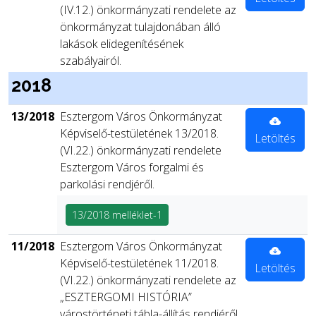
(IV.12.) önkormányzati rendelete az
önkormányzat tulajdonában álló
lakások elidegenítésének
szabályairól.
2018
13/2018
Esztergom Város Önkormányzat
Képviselő-testületének 13/2018.
Letöltés
(VI.22.) önkormányzati rendelete
Esztergom Város forgalmi és
parkolási rendjéről.
13/2018 melléklet-1
11/2018
Esztergom Város Önkormányzat
Képviselő-testületének 11/2018.
Letöltés
(VI.22.) önkormányzati rendelete az
„ESZTERGOMI HISTÓRIA”
várostörténeti tábla-állítás rendjéről.