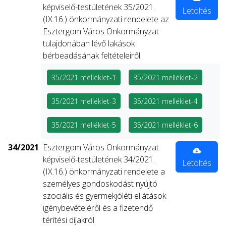
képviselő-testületének 35/2021.
Letöltés
(IX.16.) önkormányzati rendelete az
Esztergom Város Önkormányzat
tulajdonában lévő lakások
bérbeadásának feltételeiről
35/2021 melléklet-1
35/2021 melléklet-2
35/2021 melléklet-3
35/2021 melléklet-4
35/2021 melléklet-5
35/2021 melléklet-6
34/2021
Esztergom Város Önkormányzat
képviselő-testületének 34/2021.
Letöltés
(IX.16.) önkormányzati rendelete a
személyes gondoskodást nyújtó
szociális és gyermekjóléti ellátások
igénybevételéről és a fizetendő
térítési díjakról