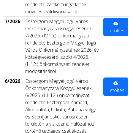
rendelete zártkerti ingatlanok
művelés alóli kivonásáról
7/2026
Esztergom Megyei Jogú Város
Önkormányzata Közgyűlésének
Letöltés
7/2026. (IV.16.) önkormányzati
rendelete Esztergom Megyei Jogú
Város Önkormányzatának 2026. évi
költségvetéséről szóló 4/2026.
(II.12.) önkormányzati rendelet
módosításáról
6/2026
Esztergom Megyei Jogú Város
Önkormányzata Közgyűlésének
Letöltés
6/2026. (III. 12.) önkormányzati
rendelete Esztergom Zamárd,
Ákospalota, Urkuta, Búbánatvölgy
és Szentjánoskút városrészei
területén a víziközmű hálózathoz
történő utólagos csatlakozás