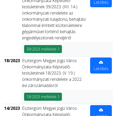
Önkormányzata Képviselő-
Letöltés
testületének 39/2023. (XII. 14.)
önkormányzati rendelete az
önkormányzati tulajdonú, behajtási
tilalommal érintett közterületekre
gépjárművel történő behajtás
engedélyezésnek rendjéről
39/2023 melléklet-1
18/2023
Esztergom Megyei Jogú Város
Önkormányzata Képviselő-
Letöltés
testületének 18/2023. (V. 19.)
önkormányzati rendelete a 2022.
évi zárszámadásról
18/2023 melléklet-1
14/2023
Esztergom Megyei Jogú Város
Önkormányzata Képviselő-