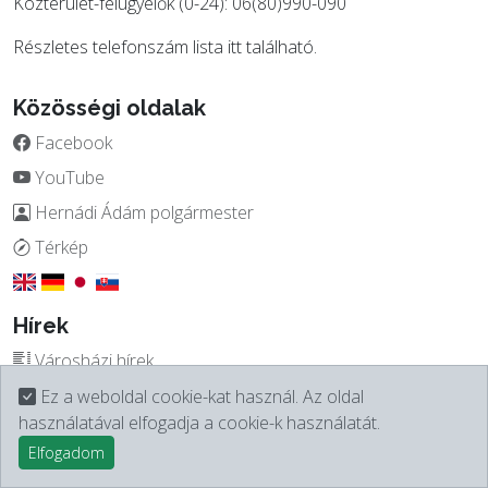
Közterület-felügyelők (0-24): 06(80)990-090
Részletes telefonszám lista
itt
található.
Közösségi oldalak
Facebook
YouTube
Hernádi Ádám polgármester
Térkép
Hírek
Városházi hírek
Esztergom Újság
Ez a weboldal cookie-kat használ. Az oldal
használatával elfogadja a cookie-k használatát.
Programok / Látnivalók
Elfogadom
Telefonkönyv