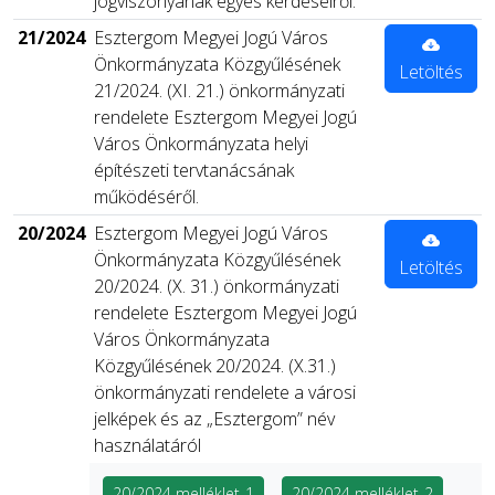
jogviszonyának egyes kérdéseiről.
21/2024
Esztergom Megyei Jogú Város
Önkormányzata Közgyűlésének
Letöltés
21/2024. (XI. 21.) önkormányzati
rendelete Esztergom Megyei Jogú
Város Önkormányzata helyi
építészeti tervtanácsának
működéséről.
20/2024
Esztergom Megyei Jogú Város
Önkormányzata Közgyűlésének
Letöltés
20/2024. (X. 31.) önkormányzati
rendelete Esztergom Megyei Jogú
Város Önkormányzata
Közgyűlésének 20/2024. (X.31.)
önkormányzati rendelete a városi
jelképek és az „Esztergom” név
használatáról
20/2024 melléklet-1
20/2024 melléklet-2