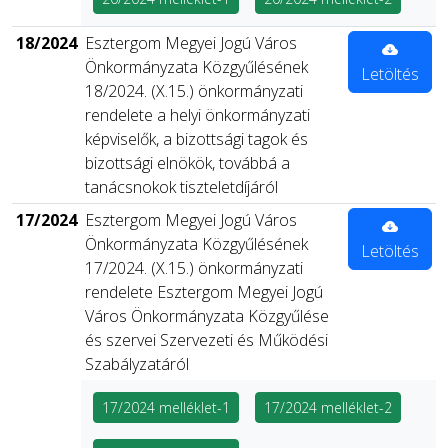
18/2024
Esztergom Megyei Jogú Város
Önkormányzata Közgyűlésének
Letöltés
18/2024. (X.15.) önkormányzati
rendelete a helyi önkormányzati
képviselők, a bizottsági tagok és
bizottsági elnökök, továbbá a
tanácsnokok tiszteletdíjáról
17/2024
Esztergom Megyei Jogú Város
Önkormányzata Közgyűlésének
Letöltés
17/2024. (X.15.) önkormányzati
rendelete Esztergom Megyei Jogú
Város Önkormányzata Közgyűlése
és szervei Szervezeti és Működési
Szabályzatáról
17/2024 melléklet-1
17/2024 melléklet-2