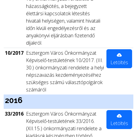
házasságkötés, a bejegyzett
élettársi kapcsolatok létesítés
hivatali helyiségen, valamint hivatali
időn kívüli engedélyezésről és az
anyakönyvi eljárásban fizetendő
díjakról.
10/2017
Esztergom Város Önkormányzat
Képviselő-testületének 10/2017. (III.
Letöltés
30.) önkormányzati rendelete a helyi
népszavazás kezdeményezéséhez
szükséges számú választópolgárok
számáról
2016
33/2016
Esztergom Város Önkormányzat
Képviselő-testületének 33/2016.
Letöltés
(XII.15.) önkormányzati rendelete a
kiadások készpénzben történő