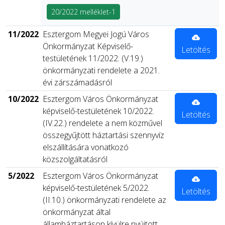
20/2022 melléklet-1
11/2022
Esztergom Megyei Jogú Város
Önkormányzat Képviselő-
Letöltés
testületének 11/2022. (V.19.)
önkormányzati rendelete a 2021.
évi zárszámadásról
10/2022
Esztergom Város Önkormányzat
képviselő-testületének 10/2022.
Letöltés
(IV.22.) rendelete a nem közművel
összegyűjtött háztartási szennyvíz
elszállítására vonatkozó
közszolgáltatásról
5/2022
Esztergom Város Önkormányzat
képviselő-testületének 5/2022.
Letöltés
(II.10.) önkormányzati rendelete az
önkormányzat által
államháztartáson kívülre nyújtott