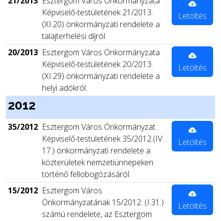
21/2013
Esztergom Város Önkormányzata
Képviselő-testületének 21/2013.
Letöltés
(XI.20) önkormányzati rendelete a
talajterhelési díjról
20/2013
Esztergom Város Önkormányzata
Képviselő-testületének 20/2013.
Letöltés
(XI.29) önkormányzati rendelete a
helyi adókról
2012
35/2012
Esztergom Város Önkormányzat
Képviselő-testületének 35/2012.(IV.
Letöltés
17.) önkormányzati rendelete a
közterületek nemzetiünnepeken
történő fellobogózásáról
15/2012
Esztergom Város
Önkormányzatának 15/2012. (I.31.)
Letöltés
számú rendelete, az Esztergom