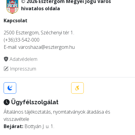
© 2026 Esztergom Megyei Jogú Város
hivatalos oldala
Kapcsolat
2500 Esztergom, Széchenyi tér 1.
(+36)33-542-000
E-mail: varoshaza@esztergom.hu
Adatvédelem
Impresszum
Ügyfélszolgálat
Általános tájékoztatás, nyomtatványok átadása és
visszavétele
Bejárat:
Bottyán J. u. 1.