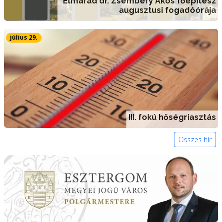
Elmarad dr. Zsembery Ákos főépítész
augusztusi fogadóórája
július 29.
III. fokú hőségriasztás
Összes hír