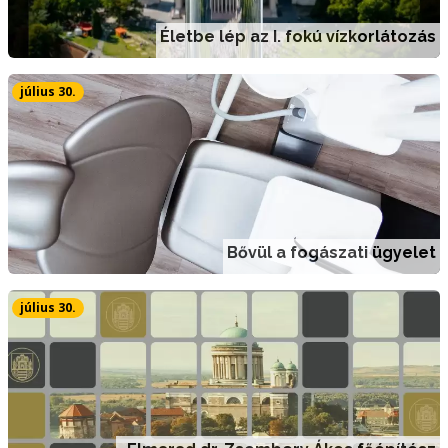
Életbe lép az I. fokú vízkorlátozás
július 30.
Bővül a fogászati ügyelet
július 30.