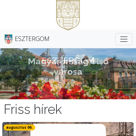
ESZTERGOM
Magyarország első
városa
Friss hírek
augusztus 06.