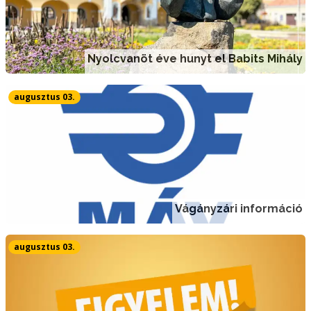
Nyolcvanöt éve hunyt el Babits Mihály
augusztus 03.
Vágányzári információ
augusztus 03.