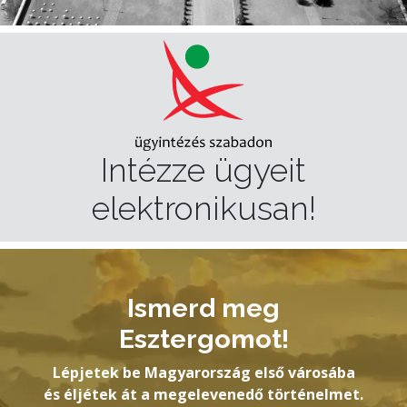
Intézze ügyeit
elektronikusan!
Ismerd meg
Esztergomot!
Lépjetek be Magyarország első városába
és éljétek át a megelevenedő történelmet.