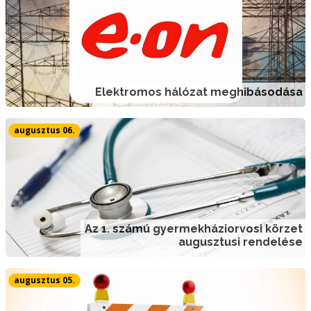
Elektromos hálózat meghibásodása
augusztus 06.
Az 1. számú gyermekháziorvosi körzet
augusztusi rendelése
augusztus 05.