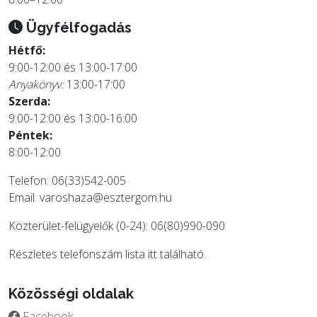
Ügyfélfogadás
Hétfő:
9:00-12:00 és 13:00-17:00
Anyakönyv:
13:00-17:00
Szerda:
9:00-12:00 és 13:00-16:00
Péntek:
8:00-12:00
Telefon: 06(33)542-005
Email:
varoshaza@esztergom.hu
Közterület-felügyelők (0-24): 06(80)990-090
Részletes telefonszám lista
itt
található.
Közösségi oldalak
Facebook