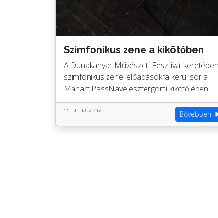
Szimfonikus zene a kikötőben
A Dunakanyar Művészeti Fesztivál keretébe
szimfonikus zenei előadásokra kerül sor a
Mahart PassNave esztergomi kikötőjében.
'21.06.30. 23:12
Bővebben