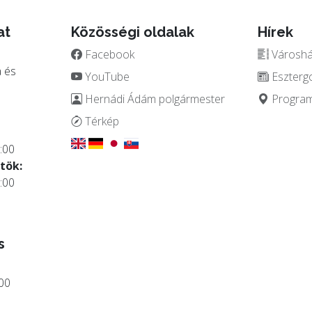
at
Közösségi oldalak
Hírek
Facebook
Városház
 és
YouTube
Eszterg
Hernádi Ádám polgármester
Programo
.
Térkép
:00
tök:
:00
s
:00