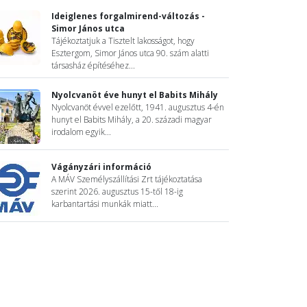
Ideiglenes forgalmirend-változás -
Simor János utca
Tájékoztatjuk a Tisztelt lakosságot, hogy
Esztergom, Simor János utca 90. szám alatti
társasház építéséhez...
Nyolcvanöt éve hunyt el Babits Mihály
Nyolcvanöt évvel ezelőtt, 1941. augusztus 4-én
hunyt el Babits Mihály, a 20. századi magyar
irodalom egyik...
Vágányzári információ
A MÁV Személyszállítási Zrt tájékoztatása
szerint 2026. augusztus 15-től 18-ig
karbantartási munkák miatt...