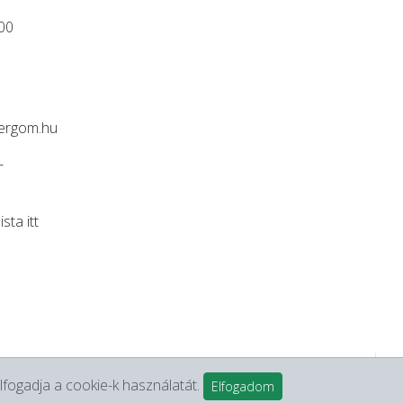
:00
ergom.hu
-
lista
itt
lfogadja a cookie-k használatát.
Elfogadom