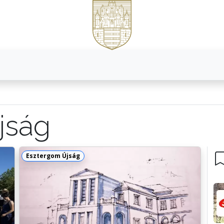
jság
Esztergom Újság