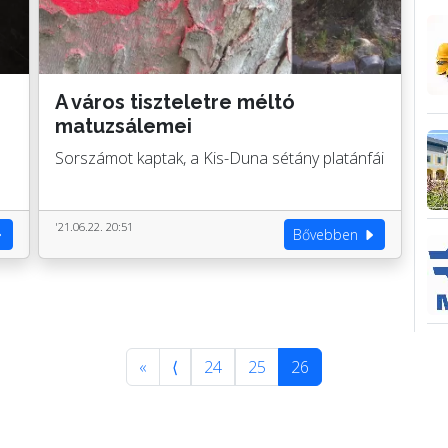
A város tiszteletre méltó
matuzsálemei
n
Sorszámot kaptak, a Kis-Duna sétány platánfái
'21.06.22. 20:51
Bővebben
«
⟨
24
25
26