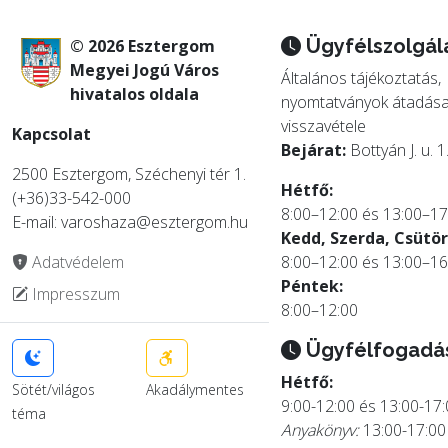
Ügyfélszolgál
© 2026 Esztergom
Megyei Jogú Város
Általános tájékoztatás,
hivatalos oldala
nyomtatványok átadása
visszavétele
Kapcsolat
Bejárat:
Bottyán J. u. 1
2500 Esztergom, Széchenyi tér 1.
Hétfő:
(+36)33-542-000
8:00–12:00 és 13:00–17
E-mail: varoshaza@esztergom.hu
Kedd, Szerda, Csütör
Adatvédelem
8:00–12:00 és 13:00–16
Péntek:
Impresszum
8:00–12:00
Ügyfélfogadá
Hétfő:
Sötét/világos
Akadálymentes
9:00-12:00 és 13:00-17
téma
Anyakönyv:
13:00-17:00