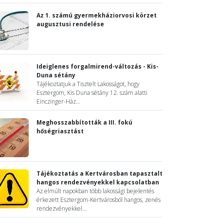
Az 1. számú gyermekháziorvosi körzet
augusztusi rendelése
Ideiglenes forgalmirend-változás - Kis-
Duna sétány
Tájékoztatjuk a Tisztelt Lakosságot, hogy
Esztergom, Kis Duna sétány 12. szám alatti
Einczinger-Ház...
Meghosszabbították a III. fokú
hőségriasztást
Tájékoztatás a Kertvárosban tapasztalt
hangos rendezvényekkel kapcsolatban
Az elmúlt napokban több lakossági bejelentés
érkezett Esztergom-Kertvárosból hangos, zenés
rendezvényekkel...