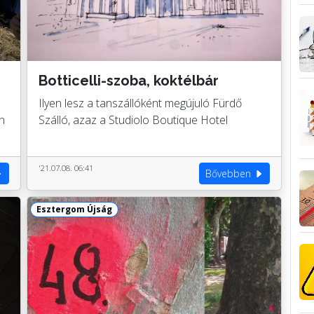
Botticelli-szoba, koktélbár
Ilyen lesz a tanszállóként megújuló Fürdő
n
Szálló, azaz a Studiolo Boutique Hotel
'21.07.08. 06:41
Bővebben
Esztergom Újság