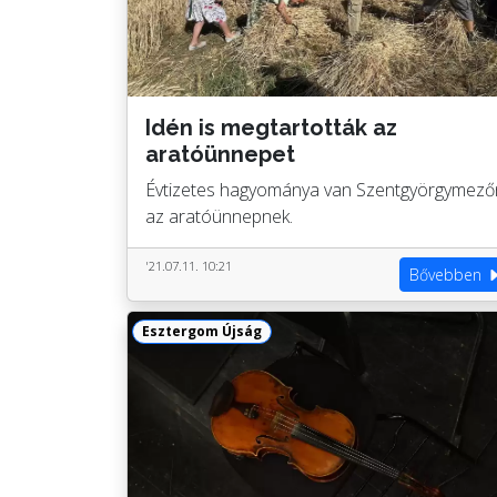
Idén is megtartották az
aratóünnepet
Évtizetes hagyománya van Szentgyörgymező
az aratóünnepnek.
'21.07.11. 10:21
Bővebben
Esztergom Újság