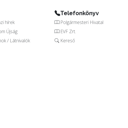
Telefonkönyv
i hírek
Polgármesteri Hivatal
om Újság
EVF Zrt.
k / Látnivalók
Kereső