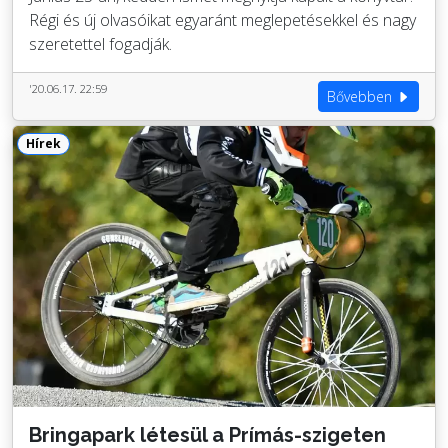
Régi és új olvasóikat egyaránt meglepetésekkel és nagy
szeretettel fogadják.
'20.06.17. 22:59
Bővebben
Hírek
Bringapark létesül a Prímás-szigeten