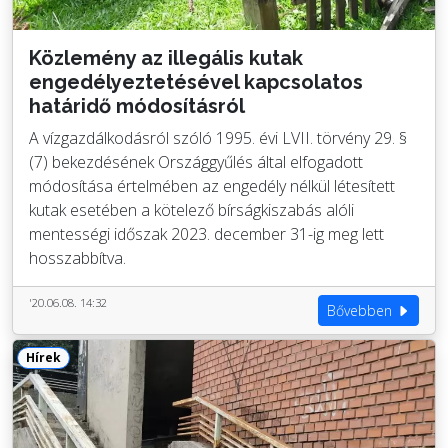
Közlemény az illegális kutak
engedélyeztetésével kapcsolatos
határidő módosításról
A vízgazdálkodásról szóló 1995. évi LVII. törvény 29. §
(7) bekezdésének Országgyűlés által elfogadott
módosítása értelmében az engedély nélkül létesített
kutak esetében a kötelező bírságkiszabás alóli
mentességi időszak 2023. december 31-ig meg lett
hosszabbítva.
'20.06.08. 14:32
Bővebben
Hírek