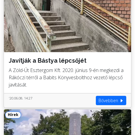
Javítják a Bástya lépcsőjét
A Zöld-Út Esztergom Kft. 2020. június 9-én megkezdi a
Rákóczi térről a Babits Könyvesbolthoz vezető lépcső
javítását.
'20.06.08. 14:27
Bővebben
Hírek