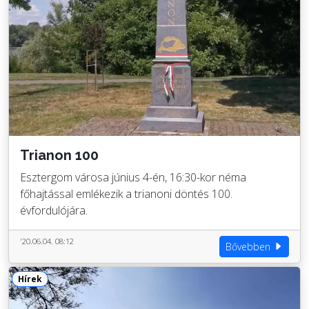
Trianon 100
Esztergom városa június 4-én, 16:30-kor néma
főhajtással emlékezik a trianoni döntés 100.
évfordulójára.
'20.06.04. 08:12
Bővebben
Hírek