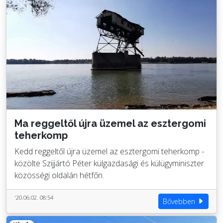
Ma reggeltől újra üzemel az esztergomi
teherkomp
Kedd reggeltől újra üzemel az esztergomi teherkomp -
közölte Szijjártó Péter külgazdasági és külügyminiszter
közösségi oldalán hétfőn.
'20.06.02. 08:54
Bővebben