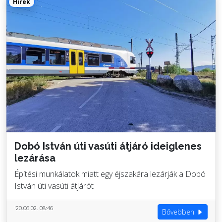
Hírek
Dobó István úti vasúti átjáró ideiglenes
lezárása
Építési munkálatok miatt egy éjszakára lezárják a Dobó
István úti vasúti átjárót
'20.06.02. 08:46
Bővebben