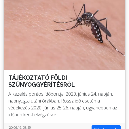
TÁJÉKOZTATÓ FÖLDI
SZÚNYOGGYÉRÍTÉSRŐL
A kezelés pontos időpontja: 2020. június 24. napján,
napnyugta utáni órákban. Rossz idő esetén a
védekezés 2020. június 25-26. napján, ugyanebben az
időben kerül elvégzésre.
'20.06.19. 08:59