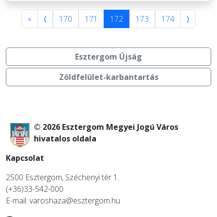
«
⟨
170
171
172
173
174
⟩
Esztergom Újság
Zöldfelület-karbantartás
© 2026 Esztergom Megyei Jogú Város
hivatalos oldala
Kapcsolat
2500 Esztergom, Széchenyi tér 1.
(+36)33-542-000
E-mail: varoshaza@esztergom.hu