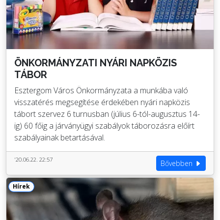
ÖNKORMÁNYZATI NYÁRI NAPKÖZIS
TÁBOR
Esztergom Város Önkormányzata a munkába való
visszatérés megsegítése érdekében nyári napközis
tábort szervez 6 turnusban (július 6-tól-augusztus 14-
ig) 60 főig a járványügyi szabályok táborozásra előírt
szabályainak betartásával.
'20.06.22. 22:57
Bővebben
Hírek