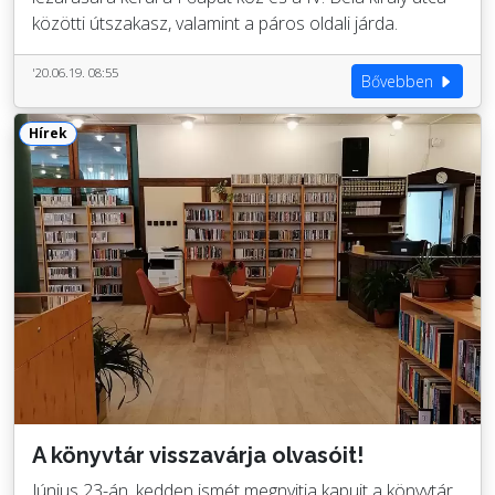
közötti útszakasz, valamint a páros oldali járda.
'20.06.19. 08:55
Bővebben
Hírek
A könyvtár visszavárja olvasóit!
Június 23-án, kedden ismét megnyitja kapuit a könyvtár.