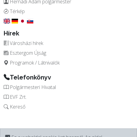
Hernádi Ádám polgármester
Térkép
Hírek
Városházi hírek
Esztergom Újság
Programok / Látnivalók
Telefonkönyv
Polgármesteri Hivatal
EVF Zrt.
Kereső