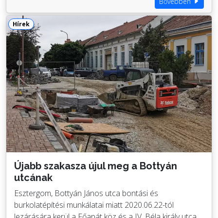
Bővebben
Hírek
Újabb szakasza újul meg a Bottyán
utcának
Esztergom, Bottyán János utca bontási és
burkolatépítési munkálatai miatt 2020.06.22-tól
lezárására kerül a Főapát köz és a IV. Béla király utca