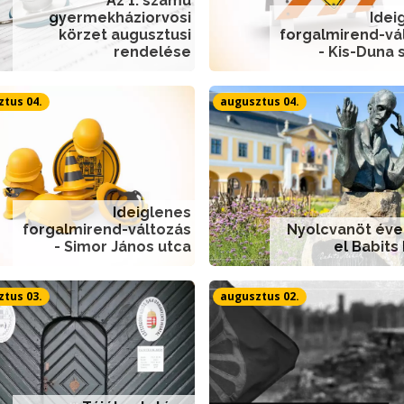
Az 1. számú
gyermekháziorvosi
Idei
körzet augusztusi
forgalmirend-vá
rendelése
- Kis-Duna 
tus 04.
augusztus 04.
Ideiglenes
forgalmirend-változás
Nyolcvanöt éve
- Simor János utca
el Babits
tus 03.
augusztus 02.