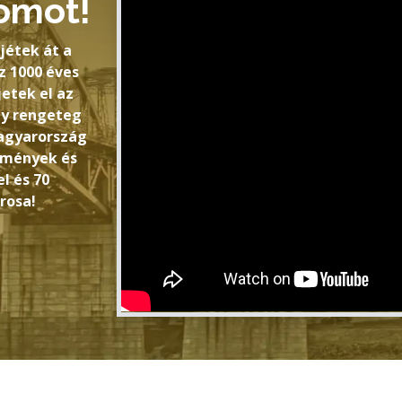
omot!
jétek át a
 1000 éves
jetek el az
gy rengeteg
Magyarország
ézmények és
l és 70
rosa!