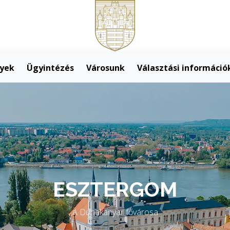
yek
Ügyintézés
Városunk
Választási információ
agyarország első váro