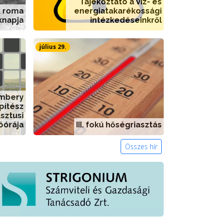
Tájékoztató a víz- és
A roma
energiatakarékossági
knapja
intézkedéseinkről
július 29.
embery
pítész
sztusi
óórája
III. fokú hőségriasztás
Összes hír