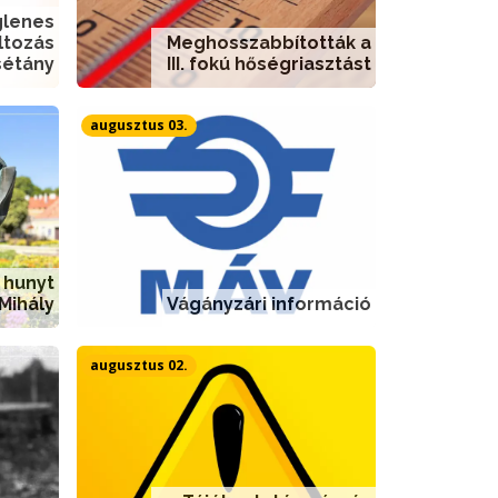
glenes
ltozás
Meghosszabbították a
sétány
III. fokú hőségriasztást
augusztus 03.
 hunyt
 Mihály
Vágányzári információ
augusztus 02.