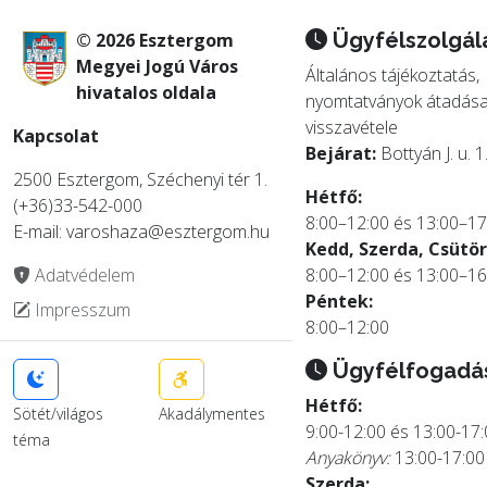
Ügyfélszolgál
© 2026 Esztergom
Megyei Jogú Város
Általános tájékoztatás,
hivatalos oldala
nyomtatványok átadása
visszavétele
Kapcsolat
Bejárat:
Bottyán J. u. 1
2500 Esztergom, Széchenyi tér 1.
Hétfő:
(+36)33-542-000
8:00–12:00 és 13:00–17
E-mail: varoshaza@esztergom.hu
Kedd, Szerda, Csütör
Adatvédelem
8:00–12:00 és 13:00–16
Péntek:
Impresszum
8:00–12:00
Ügyfélfogadá
Hétfő:
Sötét/világos
Akadálymentes
9:00-12:00 és 13:00-17
téma
Anyakönyv:
13:00-17:00
Szerda: