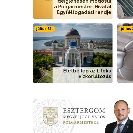
Ideiglenesen módosul
a Polgármesteri Hivatal
ügyfélfogadási rendje
július 31.
július 
Életbe lép az I. fokú
vízkorlátozás