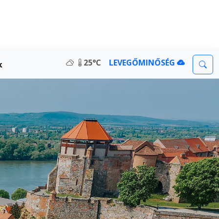
25°C
LEVEGŐMINŐSÉG
k
sa