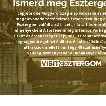
Ismerd meg Eszterg
Lépjetek be Magyarország első városába és él
megelevenedő történelmet. Ismerjétek meg az
Esztergom valódi arcát, ízeit, illatait és merül
élményekben! A történelmileg is fontos Várhe
titkot és érdekességet rejt, sőt, itt található 
legnagyobb egyházi épülete. A kulturális int
attrakciók mellett mintegy 40 szálláshellye
vendéglátóhellyel vár a Dunakanyar fővá