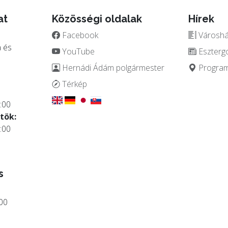
at
Közösségi oldalak
Hírek
Facebook
Városház
 és
YouTube
Eszterg
Hernádi Ádám polgármester
Programo
.
Térkép
:00
tök:
:00
s
:00