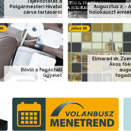
Tájékoztatás a
Polgármesteri Hivatal
Augusztus 2. - 
zárva tartásáról
holokauszt emlé
30.
július 30.
Elmarad dr. Zs
Ákos főé
Bővül a fogászati
augu
ügyelet
fogad