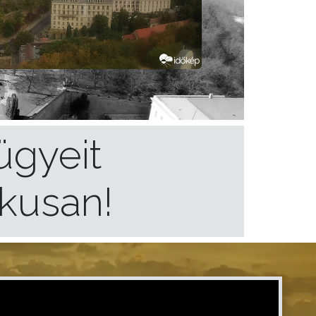
ügyeit
ikusan!