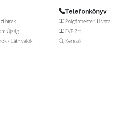
Telefonkönyv
i hírek
Polgármesteri Hivatal
om Újság
EVF Zrt.
k / Látnivalók
Kereső