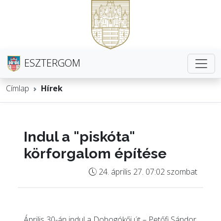
ESZTERGOM
Címlap
Hírek
Indul a "piskóta"
körforgalom építése
24. április 27. 07:02 szombat
Április 30-án indul a Dobogókői út – Petőfi Sándor