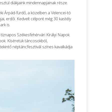
esztül diákjaink mindennapjainak része.
ki Árpád-fürdő, a közelben a Velencei-tó
i, erdői. Kedvelt célpont még 30 kastély
rk is.
tíznapos Székesfehérvári Királyi Napok.
bok. Kíséretük táncosokból,
ekintő néptáncfesztivál színes kavalkádja