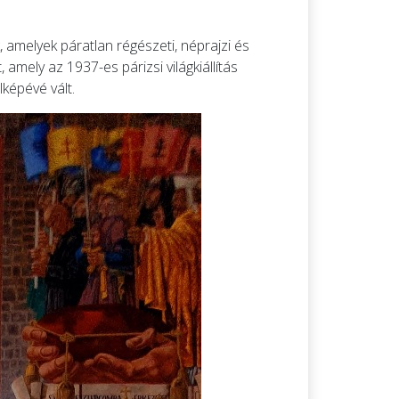
 amelyek páratlan régészeti, néprajzi és
mely az 1937-es párizsi világkiállítás
lképévé vált.