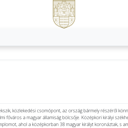
szik, közlekedési csomópont, az ország bármely részéről könn
lmi főváros a magyar államiság bölcsője. Középkori királyi székhe
 templomot, ahol a középkorban 38 magyar királyt koronáztak, s