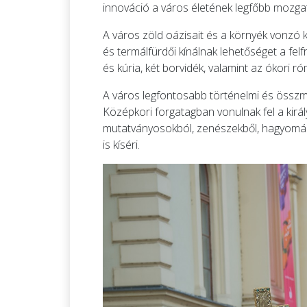
innováció a város életének legfőbb mozgató
A város zöld oázisait és a környék vonzó 
és termálfürdői kínálnak lehetőséget a fe
és kúria, két borvidék, valamint az ókori 
A város legfontosabb történelmi és összmű
Középkori forgatagban vonulnak fel a kirá
mutatványosokból, zenészekből, hagyományő
is kíséri.