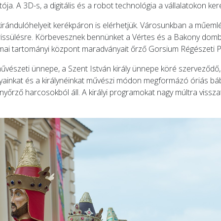
ja. A 3D-s, a digitális és a robot technológia a vállalatokon ker
kirándulóhelyeit kerékpáron is elérhetjük. Városunkban a műemlé
lfrissülésre. Körbevesznek bennünket a Vértes és a Bakony dombja
római tartományi központ maradványait őrző Gorsium Régészeti Pa
vészeti ünnepe, a Szent István király ünnepe köré szerveződő, 
lyainkat és a királynéinkat művészi módon megformázó óriás bá
rző harcosokból áll. A királyi programokat nagy múltra visszat