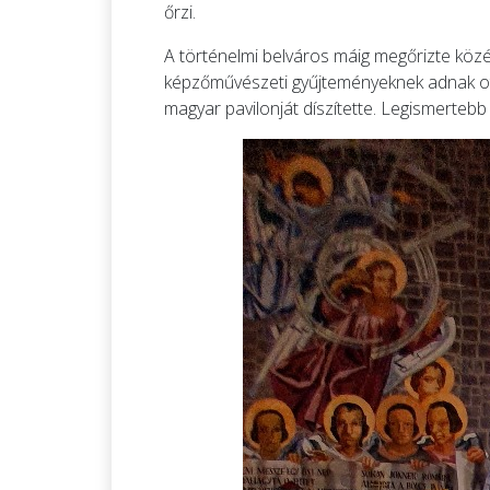
őrzi.
A történelmi belváros máig megőrizte közép
képzőművészeti gyűjteményeknek adnak otth
magyar pavilonját díszítette. Legismertebb 