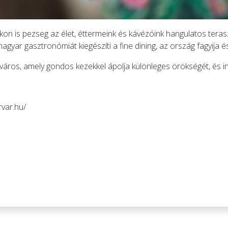
n is pezseg az élet, éttermeink és kávézóink hangulatos teras
yar gasztronómiát kiegészíti a fine dining, az ország fagyija és
város, amely gondos kezekkel ápolja különleges örökségét, és inno
var.hu/