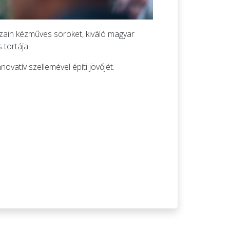
zain kézműves söröket, kiváló magyar
 tortája.
vatív szellemével építi jövőjét.