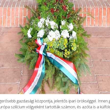
rősebb gazdasági központja, jelentős ipari örökséggel. Innen gö
pa szilícium völgyeként tartották számon, és azóta is a külföld