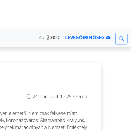
30°C
LEVEGŐMINŐSÉG
24. április 24. 12:25 szerda
yen elérhető. Nem csak fekvése miatt
ly, koronázóváros. Államalapító királyunk,
 amelynek maradványait a Nemzeti Emlékhely