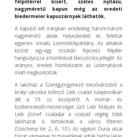
félpillérrel kísért, széles nyílású,
nagyméretű kapun még az eredeti
biedermeier kapuszárnyak láthatók.
A kaputól két irányban eredetileg három-három
nagyméretű ablak helyezkedett el, felettük
egyenes vonalú szemöldökpárkány. Az ablakok
között egy-egy toszkán fejezetű félpillér
hangsúlyozza a homlokzat klasszicista jellegét. Az
arányos, eredeti homlokzatot az üzletnyitások
miatt megbontották.
A lakóház a Szentgyörgymező mezővárosból a
királyi városba költöző Lieb család tulajdonában
állt a 19. sz. közepétől. A molnár- és
lisztkereskedő-mesterséget űző Lieb Mátyás és
Lieb József családjai a század végéig több
lakóházat is birtokoltak a város főterén
(Széchenyi tér 2., 6., 10.). Az egykori Duna utcai
házat vármegyei tisztviselőknek adták bérbe lakás