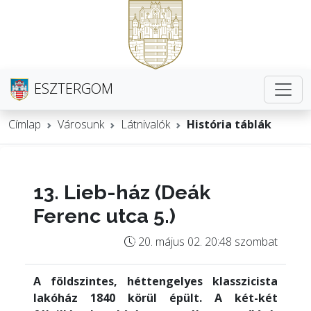
ESZTERGOM
Címlap
Városunk
Látnivalók
História táblák
13. Lieb-ház (Deák
Ferenc utca 5.)
20. május 02. 20:48 szombat
A földszintes, héttengelyes klasszicista
lakóház 1840 körül épült. A két-két