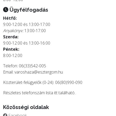
Ügyfélfogadás
Hétfő:
9:00-12:00 és 13:00-17:00
Anyakönyv:
13:00-17:00
Szerda:
9:00-12:00 és 13:00-16:00
Péntek:
8:00-12:00
Telefon: 06(33)542-005
Email:
varoshaza@esztergom.hu
Közterület-felügyelők (0-24): 06(80)990-090
Részletes telefonszám lista
itt
található.
Közösségi oldalak
Facebook