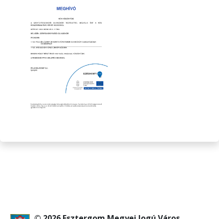
© 2026 Esztergom Megyei Jogú Város