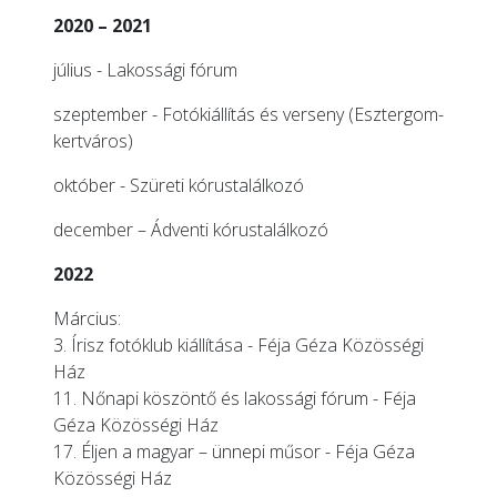
2020 – 2021
július -
Lakossági fórum
szeptember -
Fotókiállítás és verseny
(Esztergom-
kertváros)
október -
Szüreti kórustalálkozó
december –
Ádventi kórustalálkozó
2022
Március:
3.
Írisz fotóklub kiállítása
- Féja Géza Közösségi
Ház
11.
Nőnapi köszöntő és lakossági fórum
- Féja
Géza Közösségi Ház
17. Éljen a magyar – ünnepi műsor - Féja Géza
Közösségi Ház