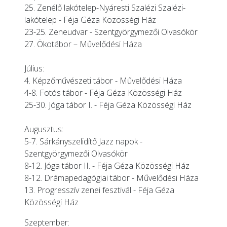
25.
Zenélő lakótelep-Nyáresti Szalézi Szalézi-
lakótelep
- Féja Géza Közösségi Ház
23-25. Zeneudvar - Szentgyörgymezői Olvasókör
27.
Ökotábor
– Művelődési Háza
Július:
4. Képzőművészeti tábor - Művelődési Háza
4-8. Fotós tábor - Féja Géza Közösségi Ház
25-30.
Jóga tábor I.
- Féja Géza Közösségi Ház
Augusztus:
5-7. Sárkányszelidítő Jazz napok -
Szentgyörgymezői Olvasókör
8-12.
Jóga tábor II
. - Féja Géza Közösségi Ház
8-12. Drámapedagógiai tábor - Művelődési Háza
13. Progresszív zenei fesztivál - Féja Géza
Közösségi Ház
Szeptember: