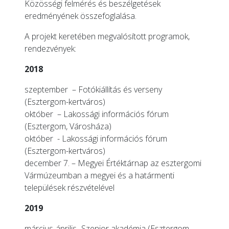
Közösségi felmérés és beszélgetések
eredményének összefoglalása.
A projekt keretében megvalósított programok,
rendezvények:
2018
szeptember – Fotókiállítás és verseny
(Esztergom-kertváros)
október –
Lakossági információs fórum
(Esztergom, Városháza)
október -
Lakossági információs fórum
(Esztergom-kertváros)
december 7. – Megyei Értéktárnap az esztergomi
Vármúzeumban a megyei és a határmenti
települések részvételével
2019
március-április -Szenior akadémia (Esztergom,