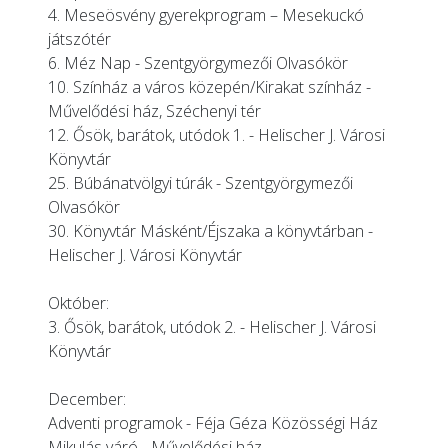
4. Meseösvény gyerekprogram – Mesekuckó
játszótér
6. Méz Nap - Szentgyörgymezői Olvasókör
10. Színház a város közepén/Kirakat színház -
Művelődési ház, Széchenyi tér
12. Ősök, barátok, utódok 1. - Helischer J. Városi
Könyvtár
25. Búbánatvölgyi túrák - Szentgyörgymezői
Olvasókör
30. Könyvtár Másként/Éjszaka a könyvtárban -
Helischer J. Városi Könyvtár
Október:
3. Ősök, barátok, utódok 2. - Helischer J. Városi
Könyvtár
December:
Adventi programok - Féja Géza Közösségi Ház
Mikulás váró - Művelődési ház