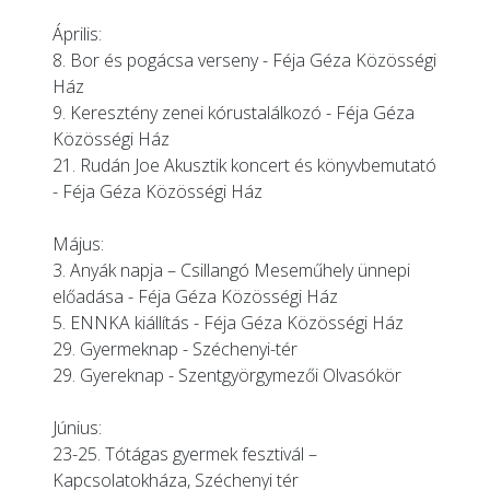
Április:
8. Bor és pogácsa verseny - Féja Géza Közösségi
Ház
9. Keresztény zenei kórustalálkozó - Féja Géza
Közösségi Ház
21. Rudán Joe Akusztik koncert és könyvbemutató
- Féja Géza Közösségi Ház
Május:
3. Anyák napja – Csillangó Meseműhely ünnepi
előadása - Féja Géza Közösségi Ház
5. ENNKA kiállítás - Féja Géza Közösségi Ház
29. Gyermeknap - Széchenyi-tér
29. Gyereknap - Szentgyörgymezői Olvasókör
Június:
23-25.
Tótágas gyermek fesztivál
–
Kapcsolatokháza, Széchenyi tér