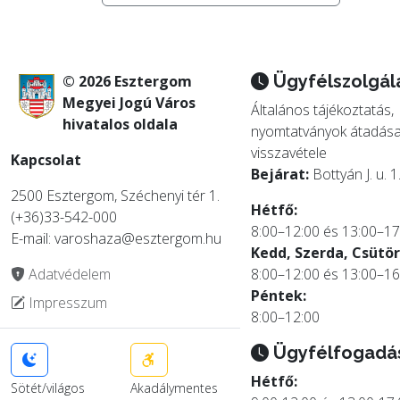
Ügyfélszolgál
© 2026 Esztergom
Megyei Jogú Város
Általános tájékoztatás,
hivatalos oldala
nyomtatványok átadása
visszavétele
Kapcsolat
Bejárat:
Bottyán J. u. 1
2500 Esztergom, Széchenyi tér 1.
Hétfő:
(+36)33-542-000
8:00–12:00 és 13:00–17
E-mail: varoshaza@esztergom.hu
Kedd, Szerda, Csütör
Adatvédelem
8:00–12:00 és 13:00–16
Péntek:
Impresszum
8:00–12:00
Ügyfélfogadá
Hétfő:
Sötét/világos
Akadálymentes