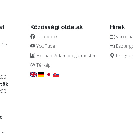
at
Közösségi oldalak
Hírek
Facebook
Városház
 és
YouTube
Eszterg
Hernádi Ádám polgármester
Programo
.
Térkép
:00
tök:
:00
s