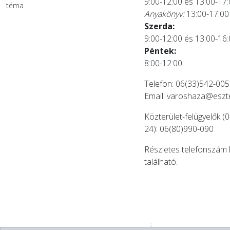
9:00-12:00 és 13:00-17
téma
Anyakönyv:
13:00-17:00
Szerda:
9:00-12:00 és 13:00-16
Péntek:
8:00-12:00
Telefon: 06(33)542-005
Email:
varoshaza@eszt
Közterület-felügyelők (0
24): 06(80)990-090
Részletes telefonszám 
található.