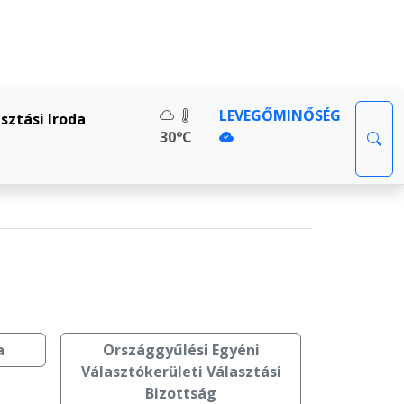
LEVEGŐMINŐSÉG
asztási Iroda
30°C
a
Országgyűlési Egyéni
Választókerületi Választási
Bizottság