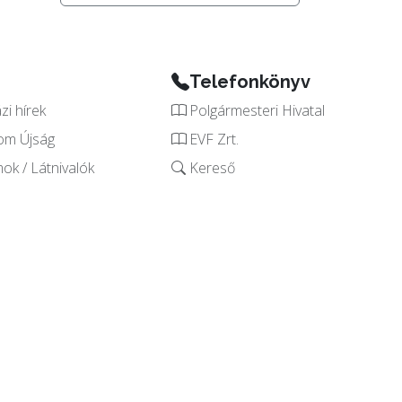
Telefonkönyv
i hírek
Polgármesteri Hivatal
om Újság
EVF Zrt.
k / Látnivalók
Kereső