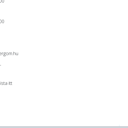
:00
:00
ergom.hu
-
lista
itt