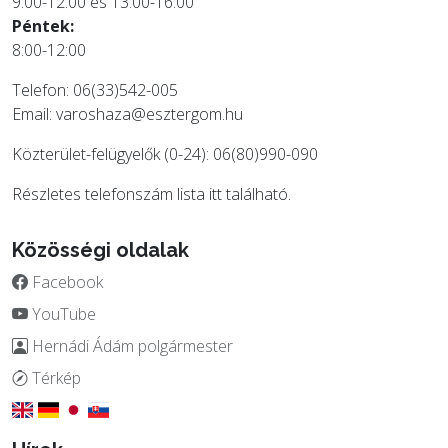
9:00-12:00 és 13:00-16:00
Péntek:
8:00-12:00
Telefon: 06(33)542-005
Email:
varoshaza@esztergom.hu
Közterület-felügyelők (0-24): 06(80)990-090
Részletes telefonszám lista
itt
található.
Közösségi oldalak
Facebook
YouTube
Hernádi Ádám polgármester
Térkép