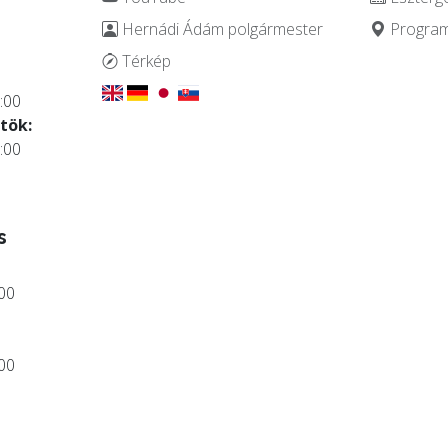
Hernádi Ádám polgármester
Programo
.
Térkép
:00
tök:
:00
s
:00
:00