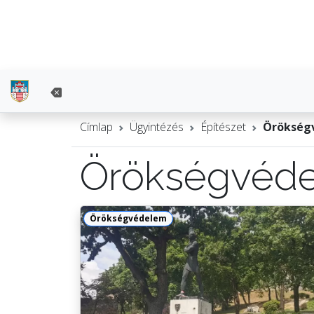
Címlap
Ügyintézés
Építészet
Örökség
Örökségvéd
Örökségvédelem