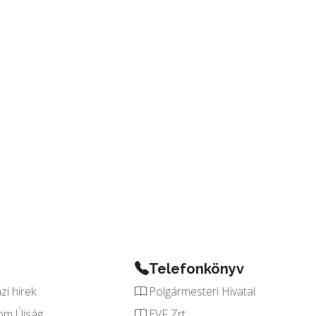
Telefonkönyv
i hírek
Polgármesteri Hivatal
om Újság
EVF Zrt.