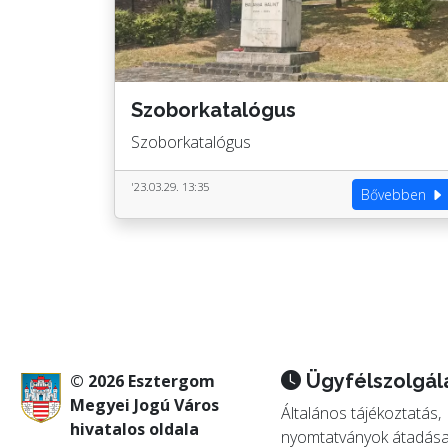
Szoborkatalógus
Szoborkatalógus
'23.03.29. 13:35
Bővebben
Ügyfélszolgál
© 2026 Esztergom
Megyei Jogú Város
Általános tájékoztatás,
hivatalos oldala
nyomtatványok átadása