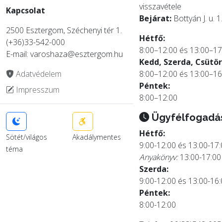
visszavétele
Kapcsolat
Bejárat:
Bottyán J. u. 1
2500 Esztergom, Széchenyi tér 1.
Hétfő:
(+36)33-542-000
8:00–12:00 és 13:00–17
E-mail: varoshaza@esztergom.hu
Kedd, Szerda, Csütör
Adatvédelem
8:00–12:00 és 13:00–16
Péntek:
Impresszum
8:00–12:00
Ügyfélfogadá
Hétfő:
Sötét/világos
Akadálymentes
9:00-12:00 és 13:00-17
téma
Anyakönyv:
13:00-17:00
Szerda:
9:00-12:00 és 13:00-16
Péntek:
8:00-12:00