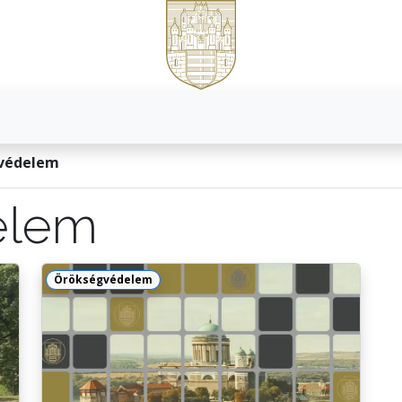
védelem
elem
Örökségvédelem