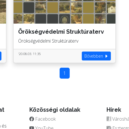
Örökségvédelmi Struktúraterv
Örökségvédelmi Struktúraterv
'20.08.03. 11:35
Bővebben
1
at
Közösségi oldalak
Hírek
Facebook
Városház
 és
YouTube
Eszterg