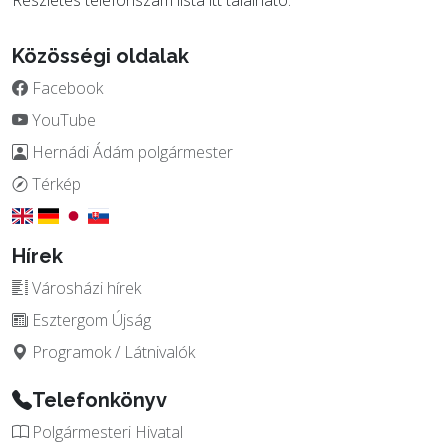
Részletes telefonszám lista
itt
található.
Közösségi oldalak
Facebook
YouTube
Hernádi Ádám polgármester
Térkép
Hírek
Városházi hírek
Esztergom Újság
Programok / Látnivalók
Telefonkönyv
Polgármesteri Hivatal