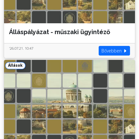
Álláspályázat - műszaki ügyintéző
'26.07.21. 10:47
Bővebben
Állások