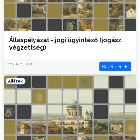
Álláspályázat - jogi ügyintéző (jogász
végzettség)
'26.07.29. 09:09
Bővebben
Állások