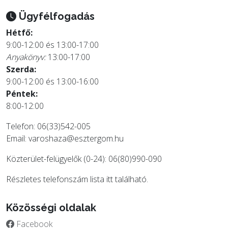
Ügyfélfogadás
Hétfő:
9:00-12:00 és 13:00-17:00
Anyakönyv:
13:00-17:00
Szerda:
9:00-12:00 és 13:00-16:00
Péntek:
8:00-12:00
Telefon: 06(33)542-005
Email:
varoshaza@esztergom.hu
Közterület-felügyelők (0-24): 06(80)990-090
Részletes telefonszám lista
itt
található.
Közösségi oldalak
Facebook