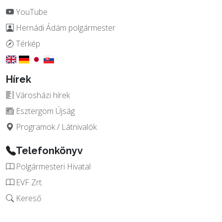
YouTube
Hernádi Ádám polgármester
Térkép
Hírek
Városházi hírek
Esztergom Újság
Programok / Látnivalók
Telefonkönyv
Polgármesteri Hivatal
EVF Zrt.
Kereső