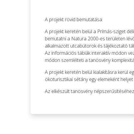
A projekt rövid bemutatása:
A projekt keretén belül a Prímás-sziget dél
bemutatni a Natura 2000-es területen lévő é
alkalmazott utcabútorok és tájékoztató táb
Az információs táblák interaktív módon vez
módon szemlélteti a tanösvény komplexitás
A projekt keretén belül kialakításra kerü
ökoturisztikai sétány egy elemeként helyet
Az elkészült tanösvény népszerűsítéséhez