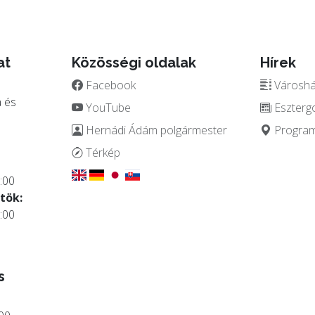
at
Közösségi oldalak
Hírek
Facebook
Városház
 és
YouTube
Eszterg
Hernádi Ádám polgármester
Programo
.
Térkép
:00
tök:
:00
s