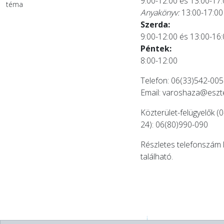
9:00-12:00 és 13:00-17
téma
Anyakönyv:
13:00-17:00
Szerda:
9:00-12:00 és 13:00-16
Péntek:
8:00-12:00
Telefon: 06(33)542-005
Email:
varoshaza@eszt
Közterület-felügyelők (0
24): 06(80)990-090
Részletes telefonszám 
található.