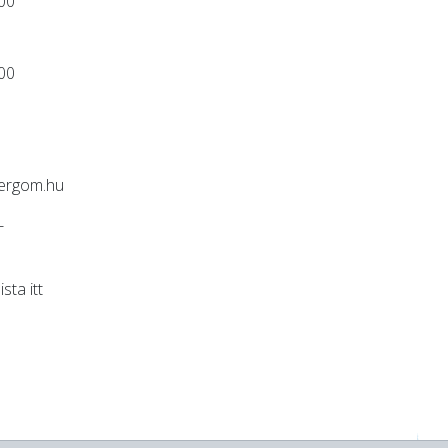
:00
:00
ergom.hu
-
lista
itt