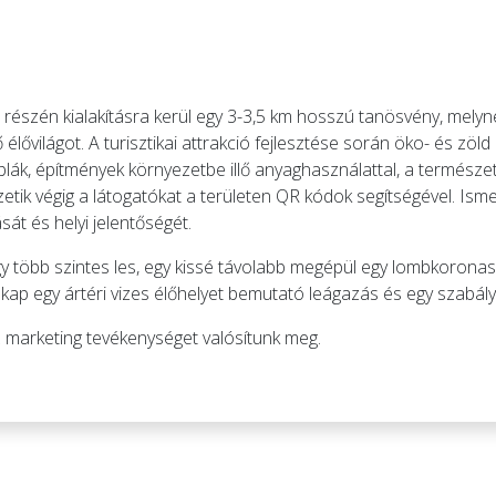
i részén kialakításra kerül egy 3-3,5 km hosszú tanösvény, melyne
lővilágot. A turisztikai attrakció fejlesztése során öko- és zöld
lák, építmények környezetbe illő anyaghasználattal, a természet
etik végig a látogatókat a területen QR kódok segítségével. Isme
át és helyi jelentőségét.
l egy több szintes les, egy kissé távolabb megépül egy lombkoro
 kap egy ártéri vizes élőhelyet bemutató leágazás és egy szabály
 marketing tevékenységet valósítunk meg.