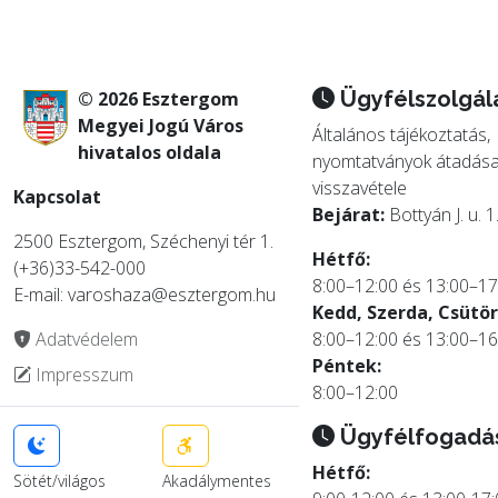
Ügyfélszolgál
© 2026 Esztergom
Megyei Jogú Város
Általános tájékoztatás,
hivatalos oldala
nyomtatványok átadása
visszavétele
Kapcsolat
Bejárat:
Bottyán J. u. 1
2500 Esztergom, Széchenyi tér 1.
Hétfő:
(+36)33-542-000
8:00–12:00 és 13:00–17
E-mail: varoshaza@esztergom.hu
Kedd, Szerda, Csütör
Adatvédelem
8:00–12:00 és 13:00–16
Péntek:
Impresszum
8:00–12:00
Ügyfélfogadá
Hétfő:
Sötét/világos
Akadálymentes