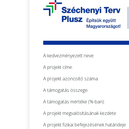
A kedvezményezett neve: Eszte
A projekt címe: Fekete István
A projekt azonosító száma: TO
A támogatás összege: 10
A támogatás mértéke (%-ban
A projekt megvalósításának kezdet
A projekt fizikai befejezésének határi