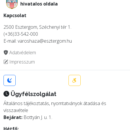
hivatalos oldala
Kapcsolat
2500 Esztergom, Széchenyi tér 1.
(+36)33-542-000
E-mail: varoshaza@esztergom.hu
Adatvédelem
Impresszum
Ügyfélszolgálat
Általános tájékoztatás, nyomtatványok átadása és
visszavétele
Bejárat:
Bottyán J. u. 1.
Hétfő: