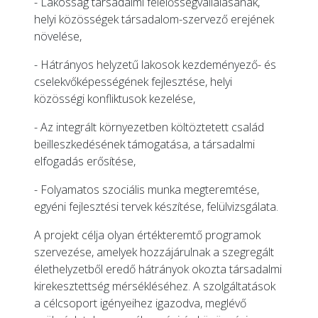
- Lakosság társadalmi felelősségvállalásának,
helyi közösségek társadalom-szervező erejének
növelése,
- Hátrányos helyzetű lakosok kezdeményező- és
cselekvőképességének fejlesztése, helyi
közösségi konfliktusok kezelése,
- Az integrált környezetben költöztetett család
beilleszkedésének támogatása, a társadalmi
elfogadás erősítése,
- Folyamatos szociális munka megteremtése,
egyéni fejlesztési tervek készítése, felülvizsgálata.
A projekt célja olyan értékteremtő programok
szervezése, amelyek hozzájárulnak a szegregált
élethelyzetből eredő hátrányok okozta társadalmi
kirekesztettség mérsékléséhez. A szolgáltatások
a célcsoport igényeihez igazodva, meglévő