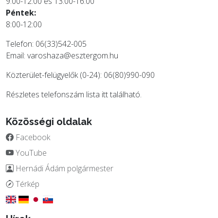
9:00-12:00 és 13:00-16:00
Péntek:
8:00-12:00
Telefon: 06(33)542-005
Email:
varoshaza@esztergom.hu
Közterület-felügyelők (0-24): 06(80)990-090
Részletes telefonszám lista
itt
található.
Közösségi oldalak
Facebook
YouTube
Hernádi Ádám polgármester
Térkép