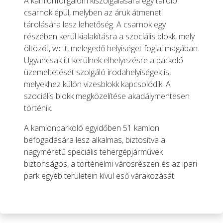
A kamionforgalom kiszolgálására egy tároló
csarnok épül, melyben az áruk átmeneti
tárolására lesz lehetőség. A csarnok egy
részében kerül kialakításra a szociális blokk, mely
öltözőt, wc-t, melegedő helyiséget foglal magában.
Ugyancsak itt kerülnek elhelyezésre a parkoló
üzemeltetését szolgáló irodahelyiségek is,
melyekhez külön vizesblokk kapcsolódik. A
szociális blokk megközelítése akadálymentesen
történik.
A kamionparkoló egyidőben 51 kamion
befogadására lesz alkalmas, biztosítva a
nagyméretű speciális tehergépjárművek
biztonságos, a történelmi városrészen és az ipari
park egyéb területein kívül eső várakozását.