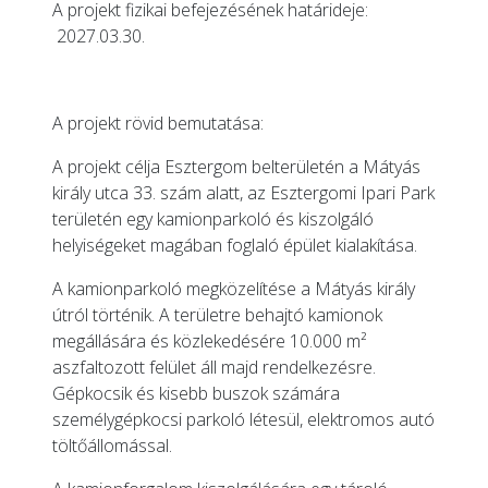
A projekt fizikai befejezésének határideje:
2027.03.30.
A projekt rövid bemutatása:
A projekt célja Esztergom belterületén a Mátyás
király utca 33. szám alatt, az Esztergomi Ipari Park
területén egy kamionparkoló és kiszolgáló
helyiségeket magában foglaló épület kialakítása.
A kamionparkoló megközelítése a Mátyás király
útról történik. A területre behajtó kamionok
megállására és közlekedésére 10.000 m²
aszfaltozott felület áll majd rendelkezésre.
Gépkocsik és kisebb buszok számára
személygépkocsi parkoló létesül, elektromos autó
töltőállomással.