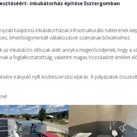
jlesztéséért- inkubátorház építése Esztergomban
ányzati tulajdonú inkubátorházak infrastrukturális hátterének kié
épes, lehetőségorientált vállalkozások számának bővüléséhez.
sok az inkubációs időszak alatt annyira megerősödjenek, hogy a 
ak a foglalkoztatottság, valamint magas hozzáadott értéket elő
zésére irányuló nyílt közbeszerzési eljárás. A pályázatok összes
tnél