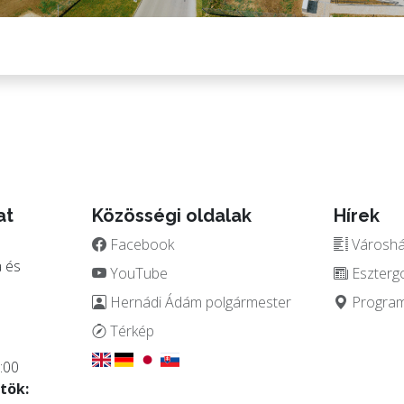
at
Közösségi oldalak
Hírek
Facebook
Városház
 és
YouTube
Eszterg
Hernádi Ádám polgármester
Programo
.
Térkép
:00
tök: