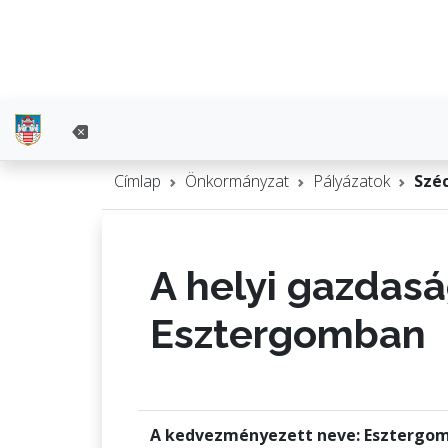
Címlap
Önkormányzat
Pályázatok
Szé
A helyi gazdasá
Esztergomban
A kedvezményezett neve: Esztergo