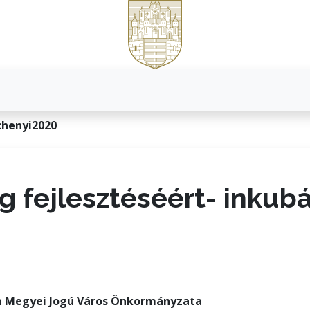
chenyi2020
g fejlesztéséért- inkub
m Megyei Jogú Város Önkormányzata