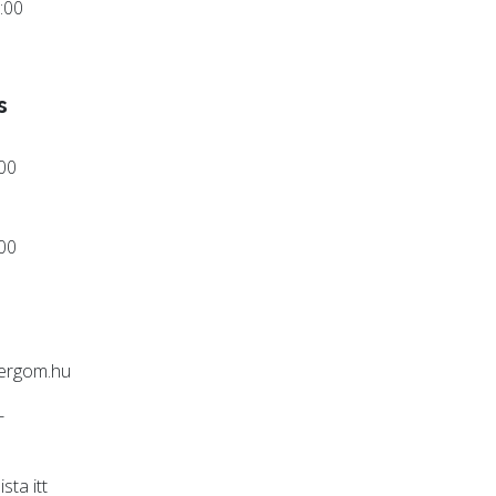
:00
s
:00
:00
ergom.hu
-
lista
itt