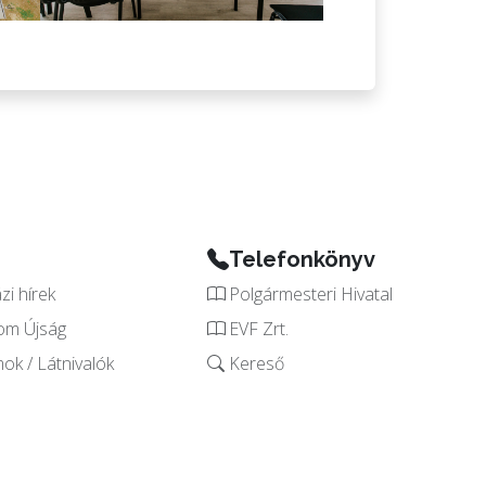
Telefonkönyv
i hírek
Polgármesteri Hivatal
om Újság
EVF Zrt.
k / Látnivalók
Kereső