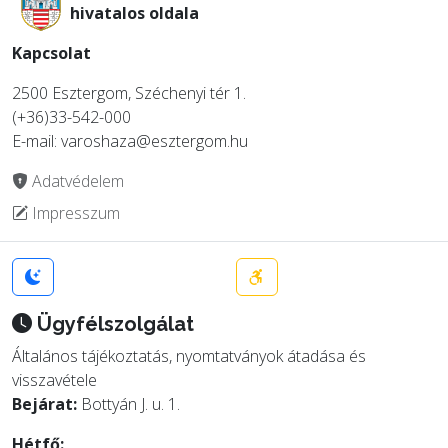
hivatalos oldala
Kapcsolat
2500 Esztergom, Széchenyi tér 1.
(+36)33-542-000
E-mail: varoshaza@esztergom.hu
Adatvédelem
Impresszum
Ügyfélszolgálat
Általános tájékoztatás, nyomtatványok átadása és
visszavétele
Bejárat:
Bottyán J. u. 1.
Hétfő: