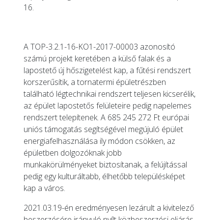
16.
A TOP-3.2.1-16-KO1-2017-00003 azonosító
számú projekt keretében a külső falak és a
lapostető új hőszigetelést kap, a fűtési rendszert
korszerűsítik, a tornatermi épületrészben
található légtechnikai rendszert teljesen kicserélik,
az épület lapostetős felületeire pedig napelemes
rendszert telepítenek. A 685 245 272 Ft európai
uniós támogatás segítségével megújuló épület
energiafelhasználása ily módon csökken, az
épületben dolgozóknak jobb
munkakörülményeket biztosítanak, a felújítással
pedig egy kulturáltabb, élhetőbb településképet
kap a város.
2021.03.19-én eredményesen lezárult a kivitelező
beszerzésére irányuló nyílt közbeszerzési eljárás.