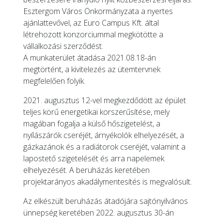
Esztergom Város Önkormányzata a nyertes
ajánlattevővel, az Euro Campus Kft. által
létrehozott konzorciummal megkötötte a
vállalkozási szerződést.
A munkaterület átadása 2021.08.18-án
megtörtént, a kivitelezés az ütemtervnek
megfelelően folyik.
2021. augusztus 12-vel megkezdődött az épület
teljes körű energetikai korszerűsítése, mely
magában fogalja a külső hőszigetelést, a
nyílászárók cseréjét, árnyékolók elhelyezését, a
gázkazánok és a radiátorok cseréjét, valamint a
lapostető szigetelését és arra napelemek
elhelyezését. A beruházás keretében
projektarányos akadálymentesítés is megvalósult.
Az elkészült beruházás átadójára sajtónyilvános
ünnepség keretében 2022. augusztus 30-án