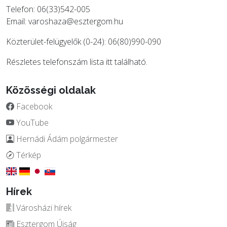
Telefon: 06(33)542-005
Email:
varoshaza@esztergom.hu
Közterület-felügyelők (0-24): 06(80)990-090
Részletes telefonszám lista
itt
található.
Közösségi oldalak
Facebook
YouTube
Hernádi Ádám polgármester
Térkép
Hírek
Városházi hírek
Esztergom Újság