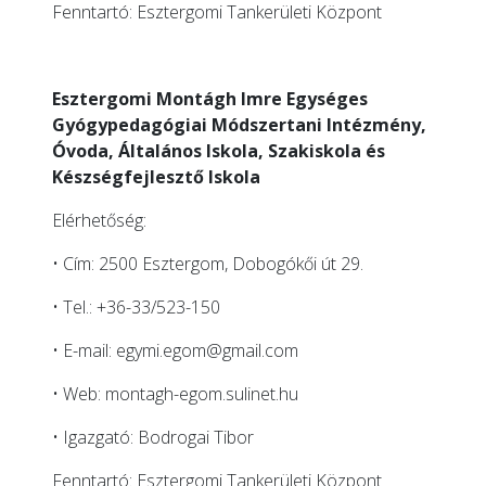
Fenntartó: Esztergomi Tankerületi Központ
Esztergomi Montágh Imre Egységes
Gyógypedagógiai Módszertani Intézmény,
Óvoda, Általános Iskola, Szakiskola és
Készségfejlesztő Iskola
Elérhetőség:
• Cím: 2500 Esztergom, Dobogókői út 29.
• Tel.: +36-33/523-150
• E-mail:
egymi.egom@gmail.com
• Web:
montagh-egom.sulinet.hu
• Igazgató: Bodrogai Tibor
Fenntartó: Esztergomi Tankerületi Központ