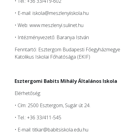
• Tel.: +36 33/419-602
• E-mail:
iskola@meszlenyiiskola.hu
• Web:
www.meszlenyi.sulinet.hu
• Intézményvezető: Baranya István
Fenntartó: Esztergom Budapesti Főegyházmegye
Katolikus Iskolai Főhatósága (EKIF)
Esztergomi Babits Mihály Általános Iskola
Elérhetőség:
• Cím: 2500 Esztergom, Sugár út 24.
• Tel.: +36 33/411-545
• E-mail:
titkar@babitsiskola.edu.hu