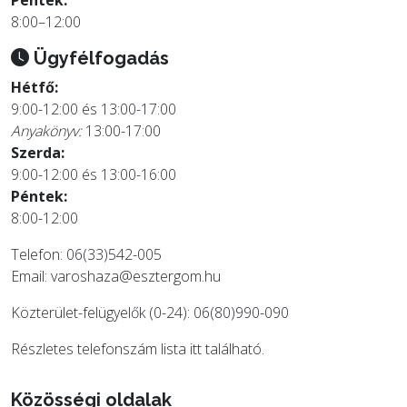
8:00–12:00
Ügyfélfogadás
Hétfő:
9:00-12:00 és 13:00-17:00
Anyakönyv:
13:00-17:00
Szerda:
9:00-12:00 és 13:00-16:00
Péntek:
8:00-12:00
Telefon: 06(33)542-005
Email:
varoshaza@esztergom.hu
Közterület-felügyelők (0-24): 06(80)990-090
Részletes telefonszám lista
itt
található.
Közösségi oldalak