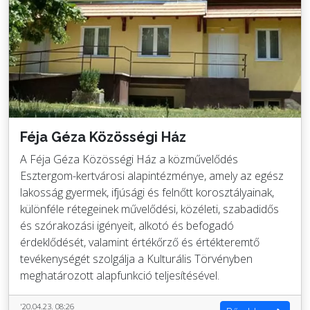
Féja Géza Közösségi Ház
A Féja Géza Közösségi Ház a közművelődés
Esztergom-kertvárosi alapintézménye, amely az egész
lakosság gyermek, ifjúsági és felnőtt korosztályainak,
különféle rétegeinek művelődési, közéleti, szabadidős
és szórakozási igényeit, alkotó és befogadó
érdeklődését, valamint értékőrző és értékteremtő
tevékenységét szolgálja a Kulturális Törvényben
meghatározott alapfunkció teljesítésével.
'20.04.23. 08:26