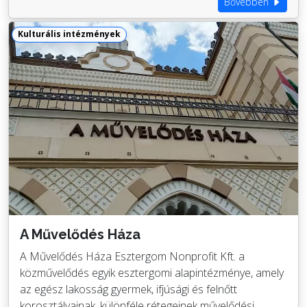
Bővebben
Kulturális intézmények
A Művelődés Háza
A Művelődés Háza Esztergom Nonprofit Kft. a
közművelődés egyik esztergomi alapintézménye, amely
az egész lakosság gyermek, ifjúsági és felnőtt
korosztályainak, különféle rétegeinek művelődési,