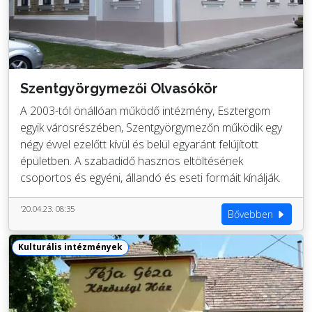
Szentgyörgymezői Olvasókör
A 2003-tól önállóan működő intézmény, Esztergom
egyik városrészében, Szentgyörgymezőn működik egy
négy évvel ezelőtt kívül és belül egyaránt felújított
épületben. A szabadidő hasznos eltöltésének
csoportos és egyéni, állandó és eseti formáit kínálják.
'20.04.23. 08:35
Bővebben
Kulturális intézmények