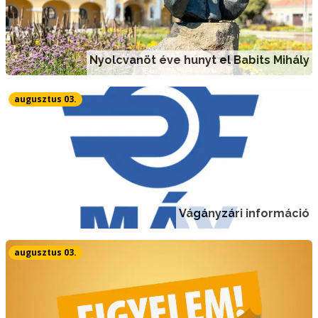
Nyolcvanöt éve hunyt el Babits Mihály
augusztus 03.
Vágányzári információ
augusztus 03.