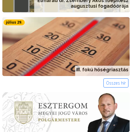
Elmarad dr. Zsembery Ákos főépítész
augusztusi fogadóórája
július 29.
III. fokú hőségriasztás
Összes hír