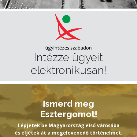
Intézze ügyeit
elektronikusan!
Ismerd meg
Esztergomot!
Lépjetek be Magyarország első városába
és éljétek át a megelevenedő történelmet.