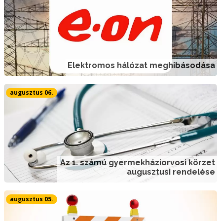
Elektromos hálózat meghibásodása
augusztus 06.
Az 1. számú gyermekháziorvosi körzet
augusztusi rendelése
augusztus 05.