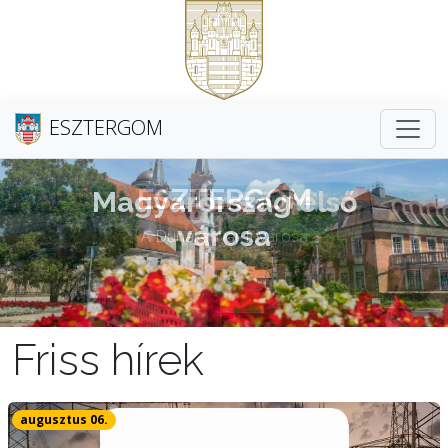
ESZTERGOM
Magyarország első
városa
Friss hírek
augusztus 06.