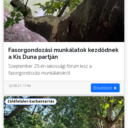
Fasorgondozási munkálatok kezdődnek
a Kis Duna partján
Szeptember 29-én lakossági fórum lesz a
fasorgondozási munkálatokról.
'22.09.27. 17:44
Bővebben
Zöldfelület-karbantartás