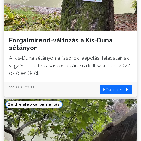
Forgalmirend-változás a Kis-Duna
sétányon
A Kis-Duna sétányon a fasorok faápolási feladatainak
végzése miatt szakaszos lezárásra kell számítani 2022.
október 3-tól.
'22.09.30. 09:33
Bővebben
Zöldfelület-karbantartás