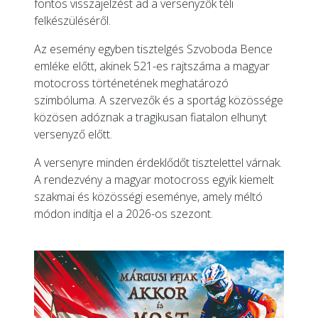
fontos visszajelzést ad a versenyzők téli
felkészüléséről.
Az esemény egyben tisztelgés Szvoboda Bence
emléke előtt, akinek 521-es rajtszáma a magyar
motocross történetének meghatározó
szimbóluma. A szervezők és a sportág közössége
közösen adóznak a tragikusan fiatalon elhunyt
versenyző előtt.
A versenyre minden érdeklődőt tisztelettel várnak.
A rendezvény a magyar motocross egyik kiemelt
szakmai és közösségi eseménye, amely méltó
módon indítja el a 2026-os szezont.