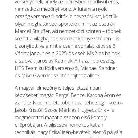
versenyének, amely az idei évben rendkívül erős,
nemzetközi mezőnyt vonz. A futamra nyolc
ország versenyzői adták le nevezésüket, köztük
olyan meghatározó sportolók, mint az osztrák
Marcell Stauffer, aki nemzetközi szinten – többek
között a világbajnoki sorozat környezetében – is
bizonyított, valamint a cseh élvonalat képviselő
Václav Janout és a 2025-ös cseh MX2-es bajnok,
a szlovák Jaroslav Katrinák. A hazai, peresztegi
HTS Team külföldi versenyzői, Michael Sandner
és Mike Gwerder szintén rajthoz állnak.
A magyar élmezőny is teljes létszámban
képviselteti magát: Pergel Bence, Katona Áron és
Zanócz Noel mellett több hazai tehetség – köztük
Jakob Kristóf, Szőke Márk és Hugyecz Erik – is
megméretteti magát a szezon első komoly
erőpróbáján. A piliscsévi homokos katlan
technikás, nagy fizikai igénybevételt jelentő pályája