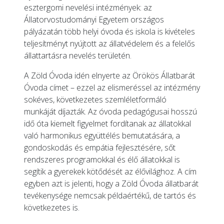
esztergomi nevelési intézmények: az
Állatorvostudományi Egyetem országos
pályázatán több helyi óvoda és iskola is kivételes
teljesítményt nyújtott az állatvédelem és a felelős
állattartásra nevelés területén.
A Zöld Óvoda idén elnyerte az Örökös Állatbarát
Óvoda címet – ezzel az elismeréssel az intézmény
sokéves, következetes szemléletformáló
munkáját díjazták. Az óvoda pedagógusai hosszú
idő óta kiemelt figyelmet fordítanak az állatokkal
való harmonikus együttélés bemutatására, a
gondoskodás és empátia fejlesztésére, sőt
rendszeres programokkal és élő állatokkal is
segítik a gyerekek kötődését az élővilághoz. A cím
egyben azt is jelenti, hogy a Zöld Óvoda állatbarát
tevékenysége nemcsak példaértékű, de tartós és
következetes is.