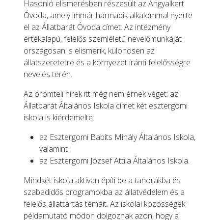
Hasonló elismerésben részesült az Angyalkert
Óvoda, amely immár harmadik alkalommal nyerte
el az Állatbarát Óvoda címet. Az intézmény
értékalapú, felelős szemléletű nevelőmunkáját
országosan is elismerik, különösen az
állatszeretetre és a környezet iránti felelősségre
nevelés terén.
Az örömteli hírek itt még nem érnek véget: az
Állatbarát Általános Iskola címet két esztergomi
iskola is kiérdemelte:
az Esztergomi Babits Mihály Általános Iskola,
valamint
az Esztergomi József Attila Általános Iskola.
Mindkét iskola aktívan építi be a tanórákba és
szabadidős programokba az állatvédelem és a
felelős állattartás témáit. Az iskolai közösségek
példamutató módon dolgoznak azon, hogy a