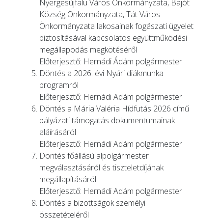
Nyergesújfalu Város Önkormányzata, Bajót
Község Önkormányzata, Tát Város
Önkormányzata lakosainak fogászati ügyelet
biztosításával kapcsolatos együttműködési
megállapodás megkötéséről
Előterjesztő: Hernádi Ádám polgármester
Döntés a 2026. évi Nyári diákmunka
programról
Előterjesztő: Hernádi Adám polgármester
Döntés a Mária Valéria Hídfutás 2026 című
pályázati támogatás dokumentumainak
aláírásáról
Előterjesztő: Hernádi Adám polgármester
Döntés főállású alpolgármester
megválasztásáról és tiszteletdíjának
megállapításáról
Előterjesztő: Hernádi Adám polgármester
Döntés a bizottságok személyi
összetételéről