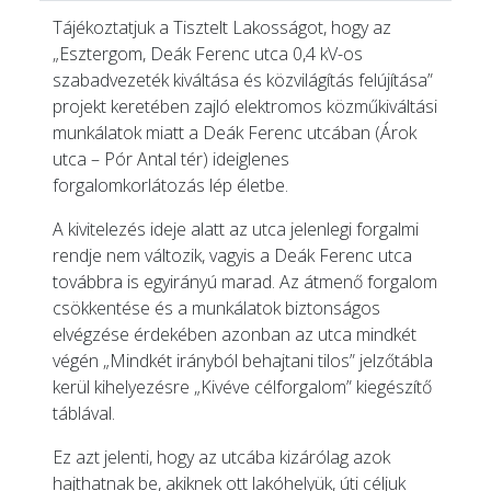
Tájékoztatjuk a Tisztelt Lakosságot, hogy az
„Esztergom, Deák Ferenc utca 0,4 kV-os
szabadvezeték kiváltása és közvilágítás felújítása”
projekt keretében zajló elektromos közműkiváltási
munkálatok miatt a Deák Ferenc utcában (Árok
utca – Pór Antal tér) ideiglenes
forgalomkorlátozás lép életbe.
A kivitelezés ideje alatt az utca jelenlegi forgalmi
rendje nem változik, vagyis a Deák Ferenc utca
továbbra is egyirányú marad. Az átmenő forgalom
csökkentése és a munkálatok biztonságos
elvégzése érdekében azonban az utca mindkét
végén „Mindkét irányból behajtani tilos” jelzőtábla
kerül kihelyezésre „Kivéve célforgalom” kiegészítő
táblával.
Ez azt jelenti, hogy az utcába kizárólag azok
hajthatnak be, akiknek ott lakóhelyük, úti céljuk