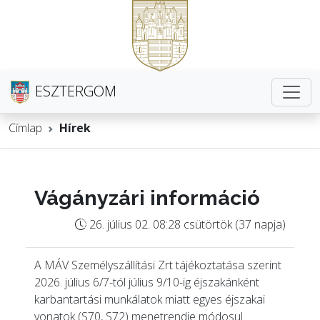
ESZTERGOM
Címlap
Hírek
Vágányzári információ
26. július 02. 08:28 csütörtök (37 napja)
A MÁV Személyszállítási Zrt tájékoztatása szerint
2026. július 6/7-tól július 9/10-ig éjszakánként
karbantartási munkálatok miatt egyes éjszakai
vonatok (S70, S72) menetrendje módosul.