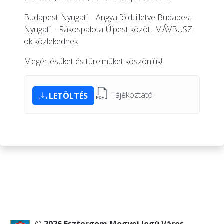
Budapest-Nyugati – Angyalföld, illetve Budapest-
Nyugati – Rákospalota-Újpest között MÁVBUSZ-
ok közlekednek.
Megértésüket és türelmüket köszönjük!
Tájékoztató
LETÖLTÉS
© 2026 Esztergom Megyei Jogú Város