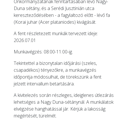
Önkormányzatának fenntartásában lévő Nagy-
Duna sétány, és a Serédi Jusztinián utca
kereszteződésében - a fagylaltozó előtt - lévő fa
(Korai juhar (Acer plataniodes) kivágását.
A fent részletezett munkák tervezett ideje:
2026.07.01
Munkavégzés: 08:00-11:00-ig.
Tekintettel a bizonytalan időjárási (szeles,
csapadékos) tényezőkre, a munkavégzés
időpontja módosulhat, de törekszünk a fent
jelzett intervallum betartására.
A kivitelezés során részleges, ideiglenes útlezárás
lehetséges a Nagy Duna-sétánynál. A munkálatok
elvégzése hanghatással jár. Kérjük a lakosság
megértését, türelmét.