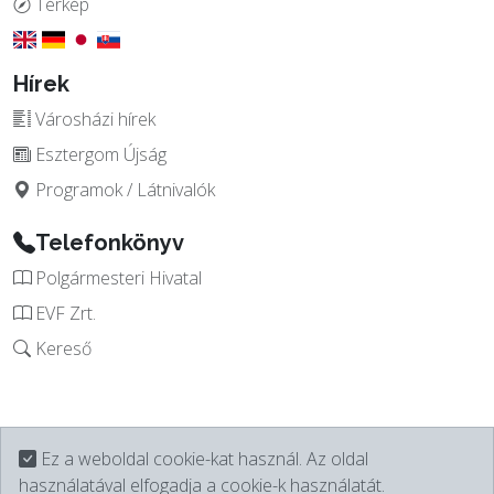
Térkép
Hírek
Városházi hírek
Esztergom Újság
Programok / Látnivalók
Telefonkönyv
Polgármesteri Hivatal
EVF Zrt.
Kereső
Ez a weboldal cookie-kat használ. Az oldal
használatával elfogadja a cookie-k használatát.