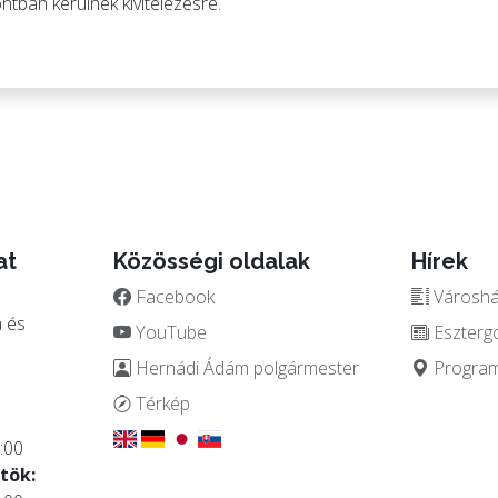
ntban kerülnek kivitelezésre.
at
Közösségi oldalak
Hírek
Facebook
Városház
 és
YouTube
Eszterg
Hernádi Ádám polgármester
Programo
.
Térkép
:00
tök: