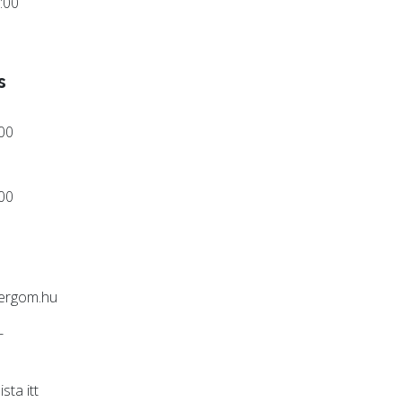
:00
s
:00
:00
ergom.hu
-
lista
itt