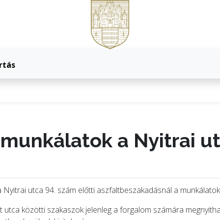
rtás
 munkálatok a Nyitrai u
a Nyitrai utca 94. szám előtti aszfaltbeszakadásnál a munkálato
rt utca közötti szakaszok jelenleg a forgalom számára megnyith