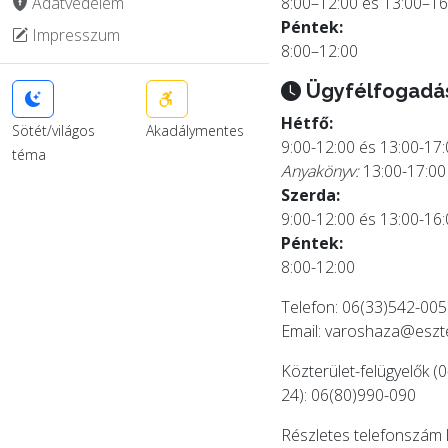
Adatvédelem
8:00–12:00 és 13:00–16
Péntek:
Impresszum
8:00–12:00
Ügyfélfogadá
Hétfő:
Sötét/világos
Akadálymentes
9:00-12:00 és 13:00-17
téma
Anyakönyv:
13:00-17:00
Szerda:
9:00-12:00 és 13:00-16
Péntek:
8:00-12:00
Telefon: 06(33)542-005
Email:
varoshaza@eszt
Közterület-felügyelők (0
24): 06(80)990-090
Részletes telefonszám 