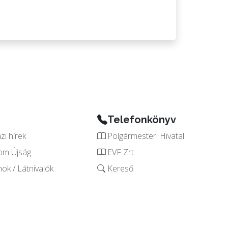
Telefonkönyv
i hírek
Polgármesteri Hivatal
om Újság
EVF Zrt.
k / Látnivalók
Kereső