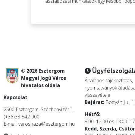
aszfaltozási munkálatok egy későbbi időpo
Ügyfélszolgál
© 2026 Esztergom
Megyei Jogú Város
Általános tájékoztatás,
hivatalos oldala
nyomtatványok átadása
visszavétele
Kapcsolat
Bejárat:
Bottyán J. u. 1
2500 Esztergom, Széchenyi tér 1.
Hétfő:
(+36)33-542-000
8:00–12:00 és 13:00–17
E-mail: varoshaza@esztergom.hu
Kedd, Szerda, Csütör