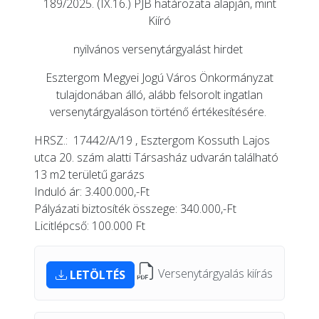
189/2025. (IX.16.) PJB határozata alapján, mint
Kiíró
nyilvános versenytárgyalást hirdet
Esztergom Megyei Jogú Város Önkormányzat
tulajdonában álló, alább felsorolt ingatlan
versenytárgyaláson történő értékesítésére.
HRSZ.: 17442/A/19 , Esztergom Kossuth Lajos
utca 20. szám alatti Társasház udvarán található
13 m2 területű garázs
Induló ár: 3.400.000,-Ft
Pályázati biztosíték összege: 340.000,-Ft
Licitlépcső: 100.000 Ft
Versenytárgyalás kiírás
LETÖLTÉS