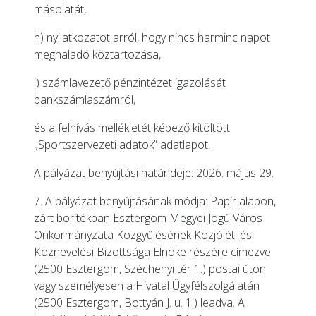
másolatát,
h) nyilatkozatot arról, hogy nincs harminc napot
meghaladó köztartozása,
i) számlavezető pénzintézet igazolását
bankszámlaszámról,
és a felhívás mellékletét képező kitöltött
„Sportszervezeti adatok” adatlapot.
A pályázat benyújtási határideje: 2026. május 29.
7. A pályázat benyújtásának módja: Papír alapon,
zárt borítékban Esztergom Megyei Jogú Város
Önkormányzata Közgyűlésének Közjóléti és
Köznevelési Bizottsága Elnöke részére címezve
(2500 Esztergom, Széchenyi tér 1.) postai úton
vagy személyesen a Hivatal Ügyfélszolgálatán
(2500 Esztergom, Bottyán J. u. 1.) leadva. A