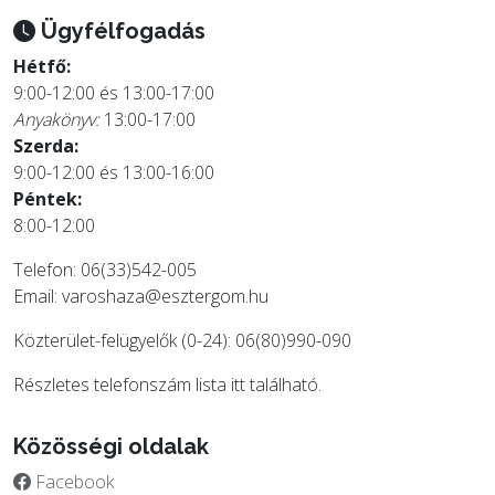
Ügyfélfogadás
Hétfő:
9:00-12:00 és 13:00-17:00
Anyakönyv:
13:00-17:00
Szerda:
9:00-12:00 és 13:00-16:00
Péntek:
8:00-12:00
Telefon: 06(33)542-005
Email:
varoshaza@esztergom.hu
Közterület-felügyelők (0-24): 06(80)990-090
Részletes telefonszám lista
itt
található.
Közösségi oldalak
Facebook