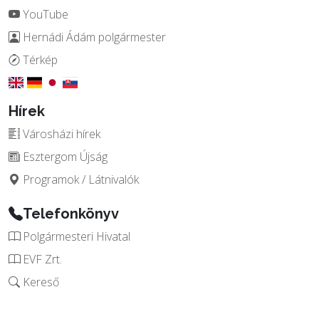
YouTube
Hernádi Ádám polgármester
Térkép
Hírek
Városházi hírek
Esztergom Újság
Programok / Látnivalók
Telefonkönyv
Polgármesteri Hivatal
EVF Zrt.
Kereső