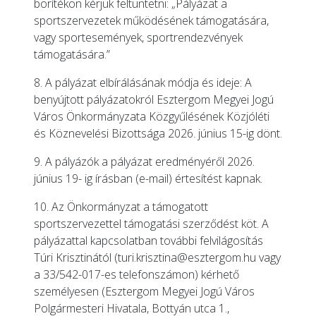
borítékon kérjük feltüntetni: „Pályázat a
sportszervezetek működésének támogatására,
vagy sportesemények, sportrendezvények
támogatására.”
8. A pályázat elbírálásának módja és ideje: A
benyújtott pályázatokról Esztergom Megyei Jogú
Város Önkormányzata Közgyűlésének Közjóléti
és Köznevelési Bizottsága 2026. június 15-ig dönt.
9. A pályázók a pályázat eredményéről 2026.
június 19- ig írásban (e-mail) értesítést kapnak.
10. Az Önkormányzat a támogatott
sportszervezettel támogatási szerződést köt. A
pályázattal kapcsolatban további felvilágosítás
Túri Krisztinától (turi.krisztina@esztergom.hu vagy
a 33/542-017-es telefonszámon) kérhető
személyesen (Esztergom Megyei Jogú Város
Polgármesteri Hivatala, Bottyán utca 1.,