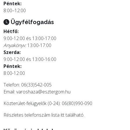
Péntek:
8:00–12:00
Ügyfélfogadás
Hétfő:
9:00-12:00 és 13:00-17:00
Anyakönyv:
13:00-17:00
Szerda:
9:00-12:00 és 13:00-16:00
Péntek:
8:00-12:00
Telefon: 06(33)542-005
Email:
varoshaza@esztergom.hu
Közterület-felügyelők (0-24): 06(80)990-090
Részletes telefonszám lista
itt
található.