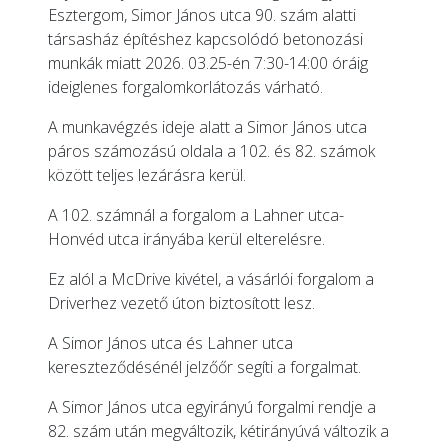
Esztergom, Simor János utca 90. szám alatti
társasház építéshez kapcsolódó betonozási
munkák miatt 2026. 03.25-én 7:30-14:00 óráig
ideiglenes forgalomkorlátozás várható.
A munkavégzés ideje alatt a Simor János utca
páros számozású oldala a 102. és 82. számok
között teljes lezárásra kerül.
A 102. számnál a forgalom a Lahner utca-
Honvéd utca irányába kerül elterelésre.
Ez alól a McDrive kivétel, a vásárlói forgalom a
Driverhez vezető úton biztosított lesz.
A Simor János utca és Lahner utca
kereszteződésénél jelzőőr segíti a forgalmat.
A Simor János utca egyirányú forgalmi rendje a
82. szám után megváltozik, kétirányúvá változik a