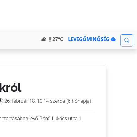
27°C
LEVEGŐMINŐSÉG
król
26. február 18. 10:14 szerda (6 hónapja)
ntartásában lévő Bánfi Lukács utca 1.