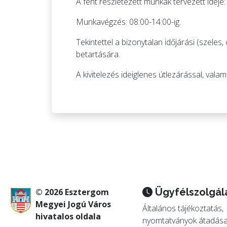
A fent részletezett munkák tervezett ideje
Munkavégzés: 08:00-14:00-ig.
Tekintettel a bizonytalan időjárási (szele
betartására.
A kivitelezés ideiglenes útlezárással, vala
Ügyfélszolgál
© 2026 Esztergom
Megyei Jogú Város
Általános tájékoztatás,
hivatalos oldala
nyomtatványok átadása