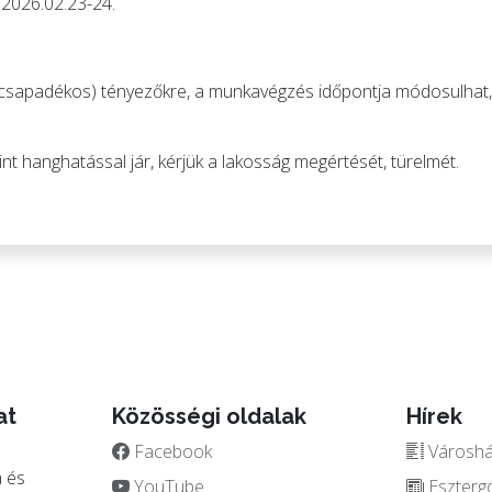
: 2026.02.23-24.
s, csapadékos) tényezőkre, a munkavégzés időpontja módosulhat, 
mint hanghatással jár, kérjük a lakosság megértését, türelmét.
at
Közösségi oldalak
Hírek
Facebook
Városház
 és
YouTube
Eszterg