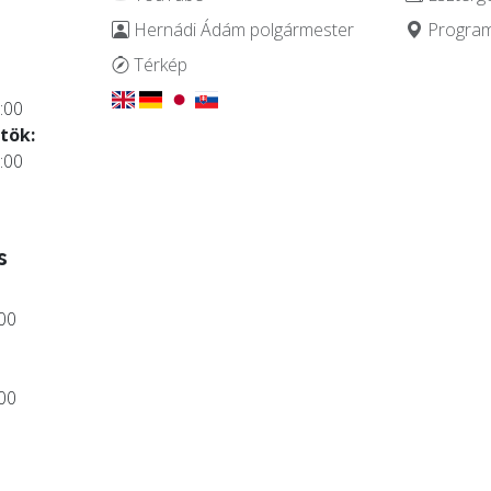
Hernádi Ádám polgármester
Programo
.
Térkép
:00
tök:
:00
s
:00
:00