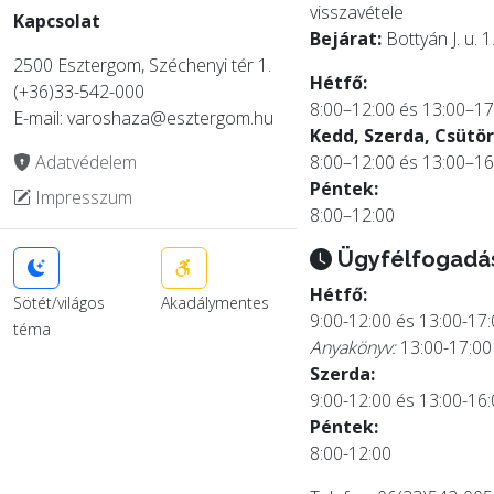
visszavétele
Kapcsolat
Bejárat:
Bottyán J. u. 1
2500 Esztergom, Széchenyi tér 1.
Hétfő:
(+36)33-542-000
8:00–12:00 és 13:00–17
E-mail: varoshaza@esztergom.hu
Kedd, Szerda, Csütör
Adatvédelem
8:00–12:00 és 13:00–16
Péntek:
Impresszum
8:00–12:00
Ügyfélfogadá
Hétfő:
Sötét/világos
Akadálymentes
9:00-12:00 és 13:00-17
téma
Anyakönyv:
13:00-17:00
Szerda:
9:00-12:00 és 13:00-16
Péntek:
8:00-12:00