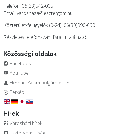
Telefon: 06(33)542-005
Email:
varoshaza@esztergom.hu
Közterület-felügyelők (0-24): 06(80)990-090
Részletes telefonszám lista
itt
található.
Közösségi oldalak
Facebook
YouTube
Hernádi Ádám polgármester
Térkép
Hírek
Városházi hírek
Esztergom Újság