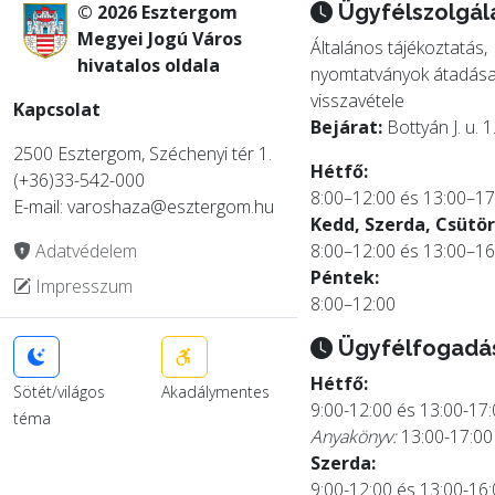
Ügyfélszolgál
© 2026 Esztergom
Megyei Jogú Város
Általános tájékoztatás,
hivatalos oldala
nyomtatványok átadása
visszavétele
Kapcsolat
Bejárat:
Bottyán J. u. 1
2500 Esztergom, Széchenyi tér 1.
Hétfő:
(+36)33-542-000
8:00–12:00 és 13:00–17
E-mail: varoshaza@esztergom.hu
Kedd, Szerda, Csütör
Adatvédelem
8:00–12:00 és 13:00–16
Péntek:
Impresszum
8:00–12:00
Ügyfélfogadá
Hétfő:
Sötét/világos
Akadálymentes
9:00-12:00 és 13:00-17
téma
Anyakönyv:
13:00-17:00
Szerda:
9:00-12:00 és 13:00-16