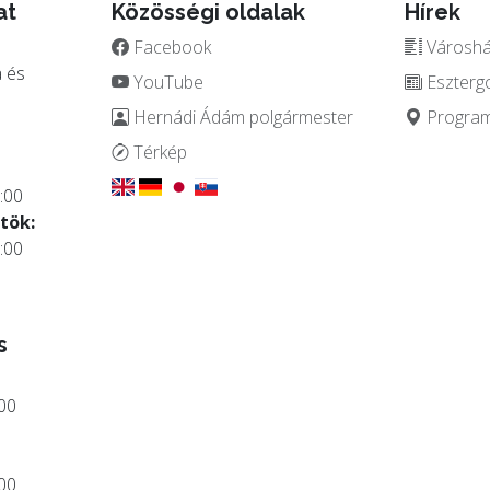
at
Közösségi oldalak
Hírek
Facebook
Városház
 és
YouTube
Eszterg
Hernádi Ádám polgármester
Programo
.
Térkép
:00
tök:
:00
s
:00
:00