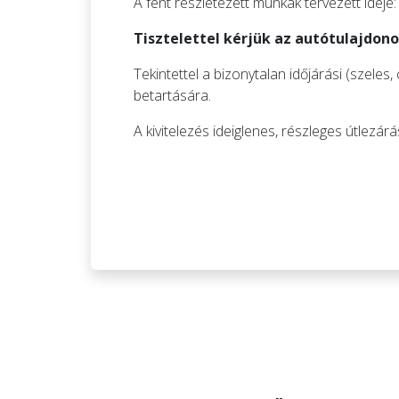
A fent részletezett munkák tervezett ideje:
Tisztelettel kérjük az autótulajdon
Tekintettel a bizonytalan időjárási (szele
betartására.
A kivitelezés ideiglenes, részleges útlezár