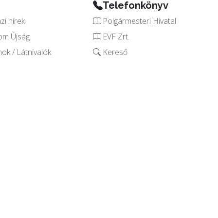
Telefonkönyv
i hírek
Polgármesteri Hivatal
om Újság
EVF Zrt.
k / Látnivalók
Kereső