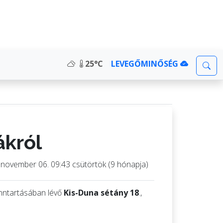
25°C
LEVEGŐMINŐSÉG
ákról
 november 06. 09:43 csütörtök (9 hónapja)
enntartásában lévő
Kis-Duna sétány 18
.,