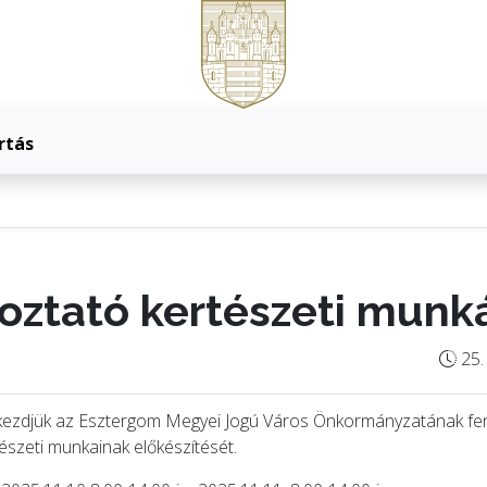
rtás
oztató kertészeti munk
25.
megkezdjük az Esztergom Megyei Jogú Város Önkormányzatának f
tészeti munkainak előkészítését.