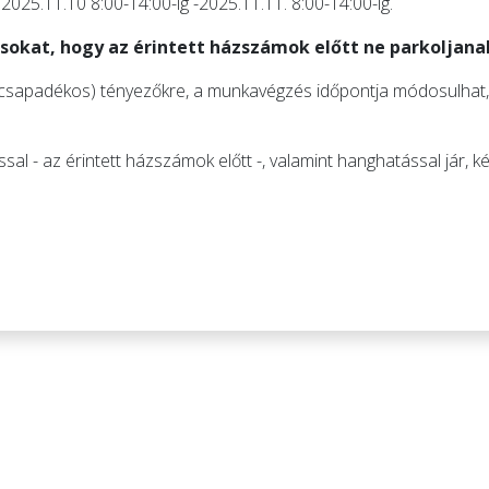
 2025.11.10 8:00-14:00-ig -2025.11.11. 8:00-14:00-ig.
osokat, hogy az érintett házszámok előtt ne parkoljana
s, csapadékos) tényezőkre, a munkavégzés időpontja módosulhat, 
ással - az érintett házszámok előtt -, valamint hanghatással jár, 