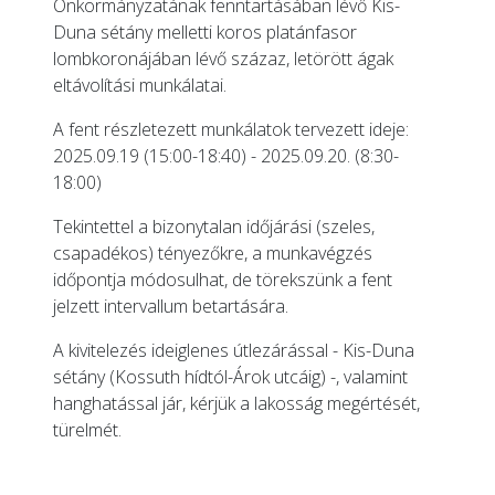
Önkormányzatának fenntartásában lévő Kis-
Duna sétány melletti koros platánfasor
lombkoronájában lévő százaz, letörött ágak
eltávolítási munkálatai.
A fent részletezett munkálatok tervezett ideje:
2025.09.19 (15:00-18:40) - 2025.09.20. (8:30-
18:00)
Tekintettel a bizonytalan időjárási (szeles,
csapadékos) tényezőkre, a munkavégzés
időpontja módosulhat, de törekszünk a fent
jelzett intervallum betartására.
A kivitelezés ideiglenes útlezárással - Kis-Duna
sétány (Kossuth hídtól-Árok utcáig) -, valamint
hanghatással jár, kérjük a lakosság megértését,
türelmét.