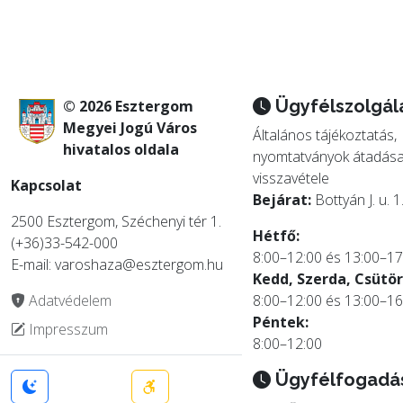
Ügyfélszolgál
© 2026 Esztergom
Megyei Jogú Város
Általános tájékoztatás,
hivatalos oldala
nyomtatványok átadása
visszavétele
Kapcsolat
Bejárat:
Bottyán J. u. 1
2500 Esztergom, Széchenyi tér 1.
Hétfő:
(+36)33-542-000
8:00–12:00 és 13:00–17
E-mail: varoshaza@esztergom.hu
Kedd, Szerda, Csütör
Adatvédelem
8:00–12:00 és 13:00–16
Péntek:
Impresszum
8:00–12:00
Ügyfélfogadá