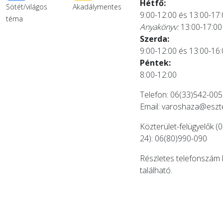
Hétfő:
Sötét/világos
Akadálymentes
9:00-12:00 és 13:00-17
téma
Anyakönyv:
13:00-17:00
Szerda:
9:00-12:00 és 13:00-16
Péntek:
8:00-12:00
Telefon: 06(33)542-005
Email:
varoshaza@eszt
Közterület-felügyelők (0
24): 06(80)990-090
Részletes telefonszám 
található.