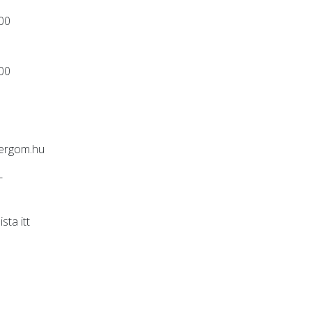
:00
:00
ergom.hu
-
lista
itt