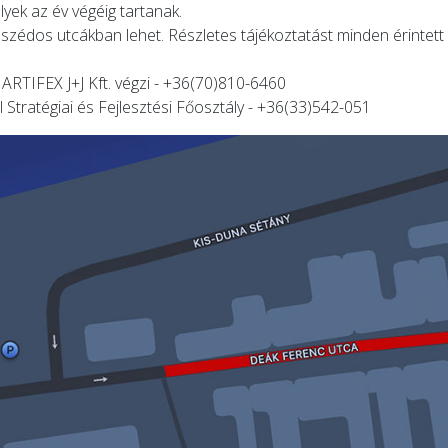
yek az év végéig tartanak.
zomszédos utcákban lehet. Részletes tájékoztatást minden érintet
 ARTIFEX J+J Kft. végzi - +36(70)810-6460
 Stratégiai és Fejlesztési Főosztály - +36(33)542-051