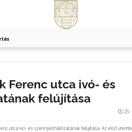
rtás
 Ferenc utca ivó- és
tának felújítása
25. 
c utca ivó- és szennyvízhálózatának felújítása. Az első ütemb