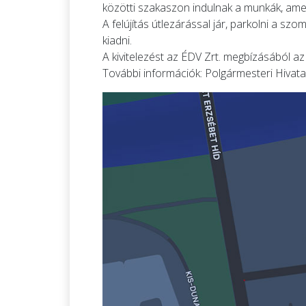
közötti szakaszon indulnak a munkák, amel
A felújítás útlezárással jár, parkolni a s
kiadni.
A kivitelezést az ÉDV Zrt. megbízásából az
További információk: Polgármesteri Hivatal