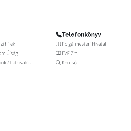
Telefonkönyv
i hírek
Polgármesteri Hivatal
om Újság
EVF Zrt.
k / Látnivalók
Kereső