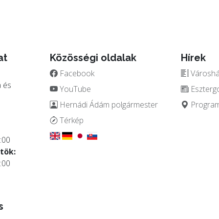
at
Közösségi oldalak
Hírek
Facebook
Városház
 és
YouTube
Eszterg
Hernádi Ádám polgármester
Programo
.
Térkép
:00
tök:
:00
s