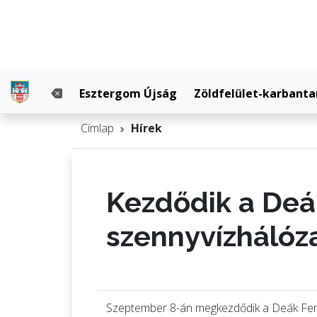
Esztergom Újság
Zöldfelület-karbanta
Címlap
Hírek
Kezdődik a Deák
szennyvízhálóza
Szeptember 8-án megkezdődik a Deák Feren