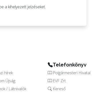
e a kihelyezett jelzéseket.
Telefonkönyv
i hírek
Polgármesteri Hivatal
om Újság
EVF Zrt.
k / Látnivalók
Kereső