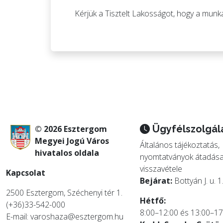
Kérjük a Tisztelt Lakosságot, hogy a munkál
Ügyfélszolgál
© 2026 Esztergom
Megyei Jogú Város
Általános tájékoztatás,
hivatalos oldala
nyomtatványok átadása
visszavétele
Kapcsolat
Bejárat:
Bottyán J. u. 1
2500 Esztergom, Széchenyi tér 1.
Hétfő:
(+36)33-542-000
8:00–12:00 és 13:00–17
E-mail: varoshaza@esztergom.hu