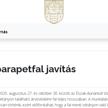
rtás
arapetfal javítás
2025. augusztus 27. és október 30. között az Észak-dunántúli Ví
ányon található árvízvédelmi fal teljes hosszában. A munkálatok 
san történik, ezért előfordulhat, hogy a fal menti sétányon való 