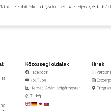
atok ideje alatt fokozott figyelemmel közlekedjenek, és tartsák b
at
Közösségi oldalak
Hírek
Facebook
Városház
 és
YouTube
Eszterg
Hernádi Ádám polgármester
Programo
.
Térkép
:00