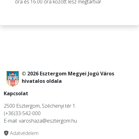
óra és 16.00 óra között lesz megtartva!
© 2026 Esztergom Megyei Jogú Város
hivatalos oldala
Kapcsolat
2500 Esztergom, Széchenyi tér 1.
(+36)33-542-000
E-mail: varoshaza@esztergom.hu
Adatvédelem