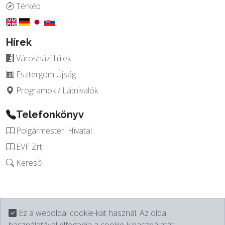
Térkép
Hírek
Városházi hírek
Esztergom Újság
Programok / Látnivalók
Telefonkönyv
Polgármesteri Hivatal
EVF Zrt.
Kereső
Ez a weboldal cookie-kat használ. Az oldal